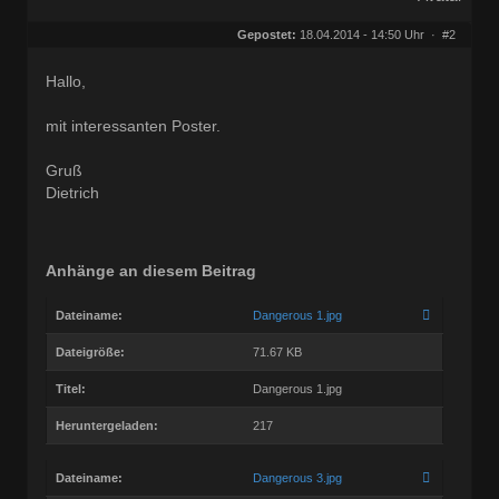
Geschlecht:
keine Angabe
Herkunft:
Hannover
Gepostet:
18.04.2014 - 14:50 Uhr ·
#2
Alter:
80
Beiträge:
11809
Dabei seit:
09 / 2006
Hallo,
mit interessanten Poster.
Gruß
Dietrich
Anhänge an diesem Beitrag
Dateiname:
Dangerous 1.jpg
Dateigröße:
71.67 KB
Titel:
Dangerous 1.jpg
Heruntergeladen:
217
Dateiname:
Dangerous 3.jpg