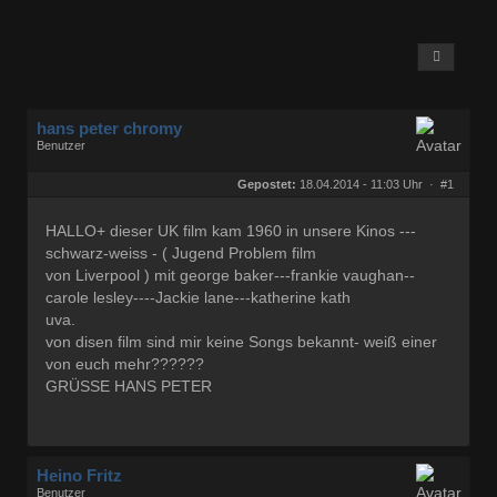
YEARS
hans peter chromy
Benutzer
Geschlecht:
keine Angabe
Herkunft:
wien-österreich
Gepostet:
18.04.2014 - 11:03 Uhr ·
#1
Beiträge:
1274
Dabei seit:
08 / 2007
HALLO+ dieser UK film kam 1960 in unsere Kinos ---
schwarz-weiss - ( Jugend Problem film
von Liverpool ) mit george baker---frankie vaughan--
carole lesley----Jackie lane---katherine kath
uva.
von disen film sind mir keine Songs bekannt- weiß einer
von euch mehr??????
GRÜSSE HANS PETER
Heino Fritz
Benutzer