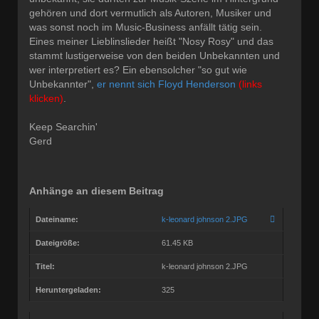
gehören und dort vermutlich als Autoren, Musiker und
was sonst noch im Music-Business anfällt tätig sein.
Eines meiner Lieblinslieder heißt "Nosy Rosy" und das
stammt lustigerweise von den beiden Unbekannten und
wer interpretiert es? Ein ebensolcher "so gut wie
Unbekannter",
er nennt sich Floyd Henderson
(links
klicken)
.
Keep Searchin'
Gerd
Anhänge an diesem Beitrag
Dateiname:
k-leonard johnson 2.JPG
Dateigröße:
61.45 KB
Titel:
k-leonard johnson 2.JPG
Heruntergeladen:
325