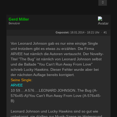
Gerd Miller
Benutzer
Geschlecht:
keine Angabe
Herkunft:
Wien
Gepostet:
18.01.2014 - 18:21 Uhr ·
#1
Beiträge:
27674
Dabei seit:
09 / 2008
Von Leonard Johnson gab es nur eine einzige Single
und trotzdem gibt es etwas zu erzählen. Die Firma
ARVEE hat nämlich die Autoren vertauscht. Der Novelty-
Titel "The Bug" ist nämlich von Leonard Johnson selbst
und die Ballade "You Can't Run Away From Love"
schrieb Lucky Hawkins. Dieser Fehler wurde aber bei
der nächsten Auflage bereits korrigiert.
Seine Single:
ARVEE
10 59….A 576….LEONARD JOHNSON..The Bug (A-
576x45-A)/You Can't Run Away From Love (A-576x45-
B)
Leonard Johnson und Lucky Hawkins sind so gut wie
unbekannt, sie dürften zur Musik-Szene im Hintergrund