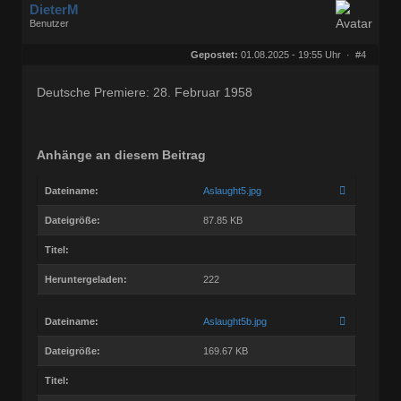
DieterM
Benutzer
Geschlecht:
keine Angabe
Herkunft:
Bonn
Gepostet:
01.08.2025 - 19:55 Uhr ·
#4
Beiträge:
68782
Dabei seit:
03 / 2005
Deutsche Premiere: 28. Februar 1958
Anhänge an diesem Beitrag
Dateiname:
Aslaught5.jpg
Dateigröße:
87.85 KB
Titel:
Heruntergeladen:
222
Dateiname:
Aslaught5b.jpg
Dateigröße:
169.67 KB
Titel: