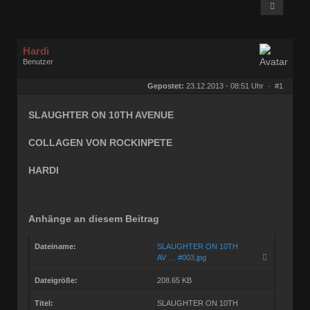
Hardi
Benutzer
Geschlecht:
keine Angabe
Herkunft:
Ocholt
Gepostet:
23.12.2013 - 08:51 Uhr ·
#1
Homepage:
rocknroll-schallpl…
Beiträge:
21877
Dabei seit:
07 / 2006
SLAUGHTER ON 10TH AVENUE
COLLAGEN VON ROCKINPETE
HARDI
Anhänge an diesem Beitrag
Dateiname:
SLAUGHTER ON 10TH
AV … #003.jpg
Dateigröße:
208.65 KB
Titel:
SLAUGHTER ON 10TH