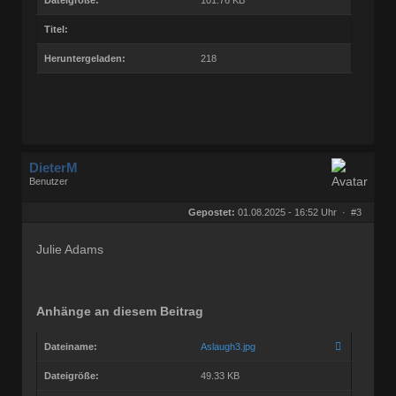
Titel:
Heruntergeladen:
218
DieterM
Benutzer
Geschlecht:
keine Angabe
Herkunft:
Bonn
Gepostet:
01.08.2025 - 16:52 Uhr ·
#3
Beiträge:
68782
Dabei seit:
03 / 2005
Julie Adams
Anhänge an diesem Beitrag
Dateiname:
Aslaugh3.jpg
Dateigröße:
49.33 KB