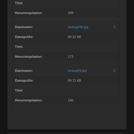
Titel:
Heruntergeladen:
208
Dateiname:
Aslaugh3b.jpg
Dateigröße:
89.31 KB
Titel:
Heruntergeladen:
173
Dateiname:
Aslaugh5.jpg
Dateigröße:
69.71 KB
Titel:
Heruntergeladen:
246