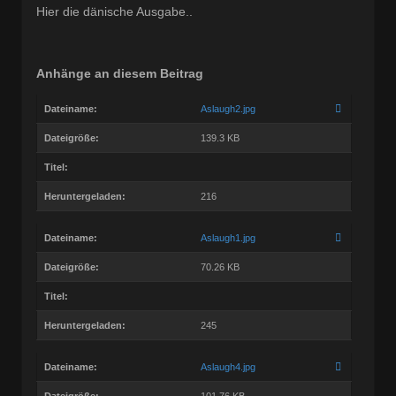
Hier die dänische Ausgabe..
Anhänge an diesem Beitrag
Dateiname:
Aslaugh2.jpg
Dateigröße:
139.3 KB
Titel:
Heruntergeladen:
216
Dateiname:
Aslaugh1.jpg
Dateigröße:
70.26 KB
Titel:
Heruntergeladen:
245
Dateiname:
Aslaugh4.jpg
Dateigröße:
101.76 KB