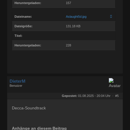
Heruntergeladen:
157
Dateiname:
Aslaught5d.jpg
Dateigröße:
131.18 KB
Titel:
Heruntergeladen:
228
DieterM
Benutzer
Geschlecht:
keine Angabe
Herkunft:
Bonn
Gepostet:
01.08.2025 - 20:04 Uhr ·
#5
Beiträge:
68782
Dabei seit:
03 / 2005
Decca-Soundtrack
Anhänge an diesem Beitrag