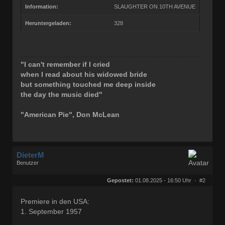
Information:
SLAUGHTER ON 10TH AVENUE
Heruntergeladen:
328
"I can't remember if I cried
when I read about his widowed bride
but something touched me deep inside
the day the music died"
"American Pie", Don McLean
DieterM
Benutzer
Geschlecht:
keine Angabe
Herkunft:
Bonn
Gepostet:
01.08.2025 - 16:50 Uhr ·
#2
Beiträge:
68782
Dabei seit:
03 / 2005
Premiere in den USA:
1. September 1957