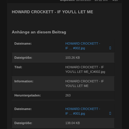
Homepage:
rocknroll-schallpl…
Beiträge:
21877
Dabei seit:
07 / 2006
HOWARD CROCKETT - IF YOU'LL LET ME
Anhänge an diesem Beitrag
Dateiname:
HOWARD CROCKETT -
IF … #002.jpg
Dateigröße:
103.26 KB
Titel:
HOWARD CROCKETT - IF
YOU'LL LET ME_IC#002.jpg
Information:
HOWARD CROCKETT - IF
YOU'LL LET ME
Heruntergeladen:
263
Dateiname:
HOWARD CROCKETT -
IF … #001.jpg
Dateigröße:
138.04 KB