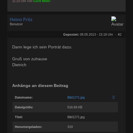
11:23 Uhr von
Gerd Miller
.
Heino Fritz
Benutzer
Geschlecht:
keine Angabe
Herkunft:
Hannover
Gepostet:
08.05.2013 - 15:18 Uhr ·
#2
Alter:
80
Beiträge:
11805
Dabei seit:
09 / 2006
Dann lege ich sein Porträt dazu.
Gruß von zuhause
Dietrich
Anhänge an diesem Beitrag
Dateiname:
Bild1271.jpg
Dateigröße:
516.69 KB
Titel:
Bild1271.jpg
Heruntergeladen:
319