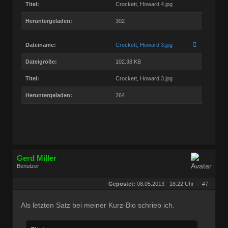
Titel:
Crockett, Howard 4.jpg
Heruntergeladen:
302
Dateiname:
Crockett, Howard 3.jpg
Dateigröße:
102.38 KB
Titel:
Crockett, Howard 3.jpg
Heruntergeladen:
264
Gerd Miller
Benutzer
Geschlecht:
keine Angabe
Herkunft:
Wien
Gepostet:
08.05.2013 - 18:22 Uhr ·
#7
Beiträge:
27682
Dabei seit:
09 / 2008
Als letzten Satz bei meiner Kurz-Bio schrieb ich.