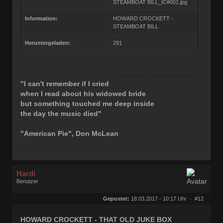
STEAMBOAT BILL_IC#001.jpg
Information:
HOWARD CROCKETT -
STEAMBOAT BILL
Heruntergeladen:
291
"I can't remember if I cried
when I read about his widowed bride
but something touched me deep inside
the day the music died"
"American Pie", Don McLean
Hardi
Benutzer
Geschlecht:
keine Angabe
Herkunft:
Ocholt
Gepostet:
18.03.2017 - 10:17 Uhr ·
#12
Homepage:
rocknroll-schallpl…
Beiträge:
21877
Dabei seit:
07 / 2006
HOWARD CROCKETT - THAT OLD JUKE BOX