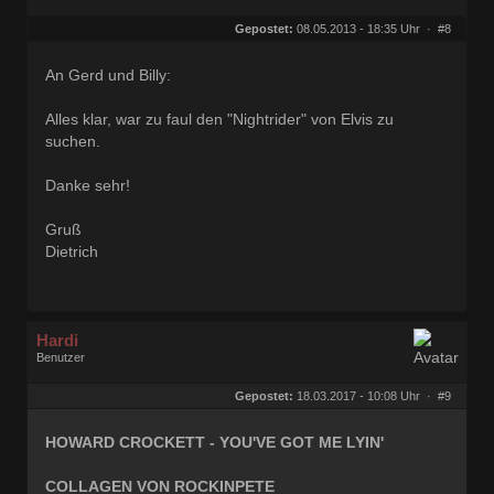
Geschlecht:
keine Angabe
Herkunft:
Hannover
Gepostet:
08.05.2013 - 18:35 Uhr ·
#8
Alter:
80
Beiträge:
11805
Dabei seit:
09 / 2006
An Gerd und Billy:
Alles klar, war zu faul den "Nightrider" von Elvis zu
suchen.
Danke sehr!
Gruß
Dietrich
Hardi
Benutzer
Geschlecht:
keine Angabe
Herkunft:
Ocholt
Gepostet:
18.03.2017 - 10:08 Uhr ·
#9
Homepage:
rocknroll-schallpl…
Beiträge:
21877
Dabei seit:
07 / 2006
HOWARD CROCKETT - YOU'VE GOT ME LYIN'
COLLAGEN VON ROCKINPETE