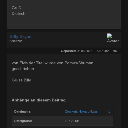
Gruß
Dietrich
Billy Bryan
Benutzer
Geschlecht:
keine Angabe
Herkunft:
Berlin
Gepostet:
08.05.2013 - 15:57 Uhr ·
#6
Beiträge:
56835
Dabei seit:
10 / 2008
von Elvis der Titel wurde von Pomus/Shuman
geschrieben
Gruss Billy
Anhänge an diesem Beitrag
Dateiname:
Crockett, Howard 4.jpg
Dateigröße:
107.22 KB