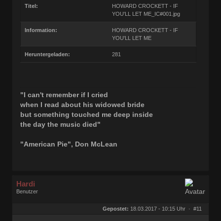
Titel:
HOWARD CROCKETT - IF
YOU'LL LET ME_IC#001.jpg
Information:
HOWARD CROCKETT - IF
YOU'LL LET ME
Heruntergeladen:
281
"I can't remember if I cried
when I read about his widowed bride
but something touched me deep inside
the day the music died"
"American Pie", Don McLean
Hardi
Benutzer
Geschlecht:
keine Angabe
Herkunft:
Ocholt
Gepostet:
18.03.2017 - 10:15 Uhr ·
#11
Homepage:
rocknroll-schallpl…
Beiträge:
21877