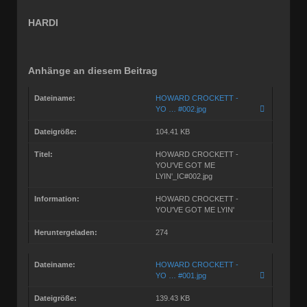
HARDI
Anhänge an diesem Beitrag
Dateiname:
HOWARD CROCKETT -
YO … #002.jpg
Dateigröße:
104.41 KB
Titel:
HOWARD CROCKETT -
YOU'VE GOT ME
LYIN'_IC#002.jpg
Information:
HOWARD CROCKETT -
YOU'VE GOT ME LYIN'
Heruntergeladen:
274
Dateiname:
HOWARD CROCKETT -
YO … #001.jpg
Dateigröße:
139.43 KB