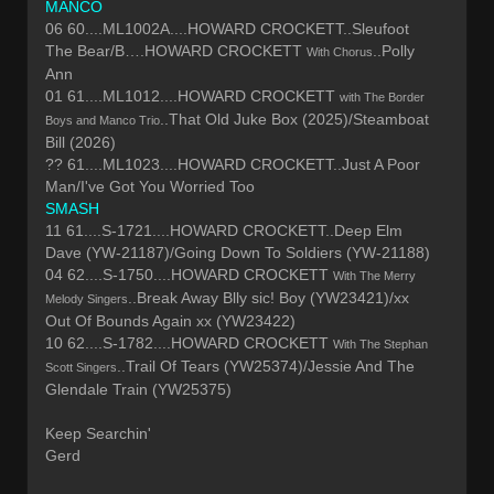
MANCO
06 60....ML1002A....HOWARD CROCKETT..Sleufoot
The Bear/B….HOWARD CROCKETT
..Polly
With Chorus
Ann
01 61....ML1012....HOWARD CROCKETT
with The Border
..That Old Juke Box (2025)/Steamboat
Boys and Manco Trio
Bill (2026)
?? 61....ML1023....HOWARD CROCKETT..Just A Poor
Man/I've Got You Worried Too
SMASH
11 61....S-1721....HOWARD CROCKETT..Deep Elm
Dave (YW-21187)/Going Down To Soldiers (YW-21188)
04 62....S-1750....HOWARD CROCKETT
With The Merry
..Break Away Blly sic! Boy (YW23421)/xx
Melody Singers
Out Of Bounds Again xx (YW23422)
10 62....S-1782....HOWARD CROCKETT
With The Stephan
..Trail Of Tears (YW25374)/Jessie And The
Scott Singers
Glendale Train (YW25375)
Keep Searchin'
Gerd