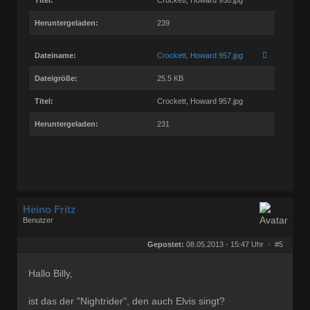
Heruntergeladen:
239
Dateiname:
Crockett, Howard 957.jpg
Dateigröße:
25.5 KB
Titel:
Crockett, Howard 957.jpg
Heruntergeladen:
231
Heino Fritz
Benutzer
Geschlecht:
keine Angabe
Herkunft:
Hannover
Gepostet:
08.05.2013 - 15:47 Uhr ·
#5
Alter:
80
Beiträge:
11805
Dabei seit:
09 / 2006
Hallo Billy,
ist das der "Nightrider", den auch Elvis singt?