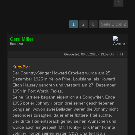
1
2
Seite 1 von 2
Gerd Miller
Benutzer
Geschlecht:
keine Angabe
Herkunft:
Wien
Gepostet:
08.05.2013 - 13:59 Uhr ·
#1
Beiträge:
27682
Dabei seit:
09 / 2008
Kurz-Bio:
Der Country-Sänger Howard Crockett wurde am 25.
Dezember 1925 in Yellow Pine, Louisiana, als Howard
Elton Hausey geboren und verstarb am 27. Dezember
1994 in Fort Worth, Texas.
Seine Karriere begann eigentlich als Songwriter. Ende
1955 bot er Johnny Horton drei seiner geschriebenen
Songs an, wovon zwei Balladen waren die Johnny nicht
besonders zusagten, da er eher flottere Titel suchte.
Der dritte Titel entsprach genau seinen Wünschen und
wurde auch eingespielt. Mit "Honky-Tonk Man" konnte
Johnny Horton seinen ersten C&W Charts-Hit als