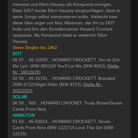
Interpret und Elton Hausey als Komponist erringen.
Etwa 1957 wurde Elton Hausey vorgeschlagen, dass er
seine Songs selbst interpretieren sollte. Vielleicht kam
diese Idee sogar von Mac Wiseman, der ihn zu DOT
holte und ihm den Künstlernamen Howard Crockett
verpasste. Als Komponist blieb er weiterhin Elton
Hausey.
Seine Singles bis 1962:
DOT
05 57....45-15593....HOWARD CROCKETT..You've Got
Me Lyin' (MW-9652)/If You'll Let Me (MW-9653) (
Delta-
Nr.: 16019/20
)
02 58....45-15701....HOWARD CROCKETT..Branded
(MW-9722)/Night Rider (MW-9723) (
Delta-Nr.:
20222/23
)
SOLAR
06 58....500....HOWARD CROCKET..Trudy Brown/Seven
Cards From Now
HAMILTON
01 59....45-50024....HOWARD CROCKETT..Seven
Cards From Now (MW-12227)/I Love This Girl (MW-
12228)