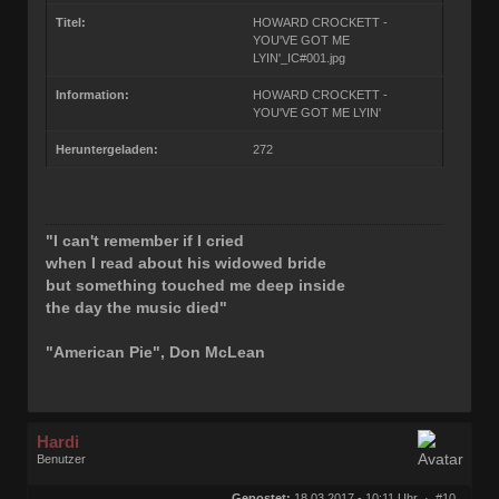
Titel:
HOWARD CROCKETT -
YOU'VE GOT ME
LYIN'_IC#001.jpg
Information:
HOWARD CROCKETT -
YOU'VE GOT ME LYIN'
Heruntergeladen:
272
"I can't remember if I cried
when I read about his widowed bride
but something touched me deep inside
the day the music died"
"American Pie", Don McLean
Hardi
Benutzer
Geschlecht:
keine Angabe
Herkunft:
Ocholt
Gepostet:
18.03.2017 - 10:11 Uhr ·
#10