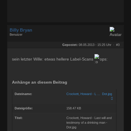
Billy Bryan
Benutzer
Geschlecht:
keine Angabe
Herkunft:
Berlin
Gepostet:
08.05.2013 - 15:25 Uhr ·
#3
Beiträge:
56835
Dabei seit:
10 / 2008
sein letzter Wille: etwas hellere Label-Scans
ops:
Anhänge an diesem Beitrag
Dateiname:
Crockett, Howard - L … Dot.jpg
Dateigröße:
158.47 KB
Titel:
Crockett, Howard - Last will and
testimony of a drinking man -
Dot.jpg