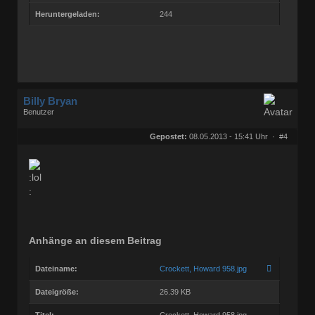
Heruntergeladen:
244
Billy Bryan
Benutzer
Geschlecht:
keine Angabe
Herkunft:
Berlin
Gepostet:
08.05.2013 - 15:41 Uhr ·
#4
Beiträge:
56835
Dabei seit:
10 / 2008
Anhänge an diesem Beitrag
Dateiname:
Crockett, Howard 958.jpg
Dateigröße:
26.39 KB
Titel:
Crockett, Howard 958.jpg