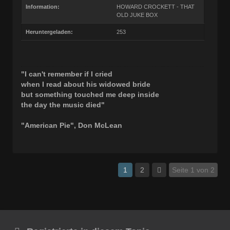
Information:
HOWARD CROCKETT - THAT
OLD JUKE BOX
Heruntergeladen:
253
"I can't remember if I cried
when I read about his widowed bride
but something touched me deep inside
the day the music died"
"American Pie", Don McLean
1
2
Seite 1 von 2