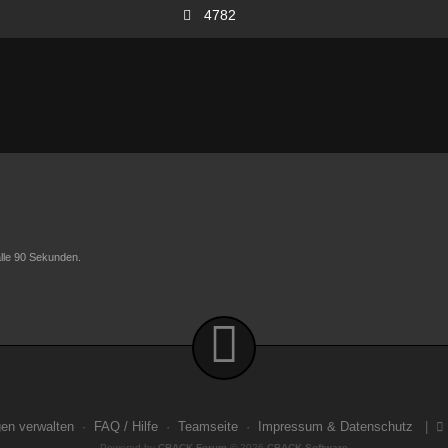
4782
 alle 90 Sekunden.
gen verwalten
·
FAQ / Hilfe
·
Teamseite
·
Impressum & Datenschutz
|
Powered by
CBACK Forum
© 2026
CBACK Software