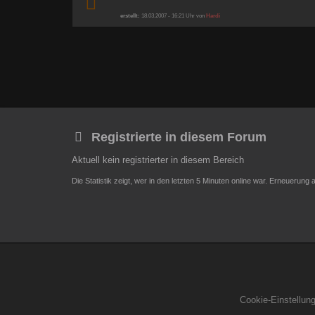
erstellt:
18.03.2007 - 16:21 Uhr von
Hardi
Registrierte in diesem Forum
Aktuell kein registrierter in diesem Bereich
Die Statistik zeigt, wer in den letzten 5 Minuten online war. Erneuerung
Cookie-Einstellun