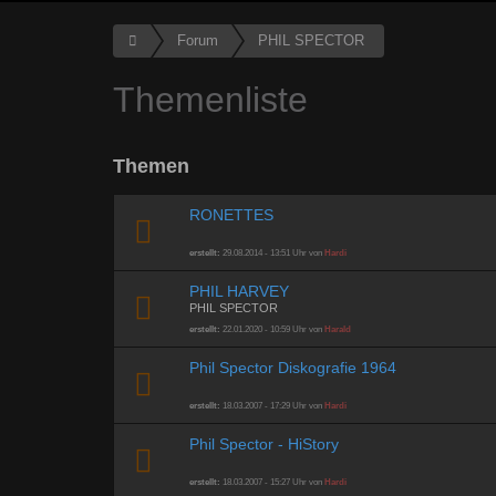
Forum
PHIL SPECTOR
Themenliste
Themen
RONETTES
erstellt:
29.08.2014 - 13:51 Uhr von
Hardi
PHIL HARVEY
PHIL SPECTOR
erstellt:
22.01.2020 - 10:59 Uhr von
Harald
Phil Spector Diskografie 1964
erstellt:
18.03.2007 - 17:29 Uhr von
Hardi
Phil Spector - HiStory
erstellt:
18.03.2007 - 15:27 Uhr von
Hardi