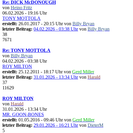
Re: DICK McDONOUGH
von
Heino Fritz
06.02.2026 - 19:16 Uhr
TONY MOTTOLA
erstellt:
26.01.2017 - 20:15 Uhr von
Billy Bryan
letzter Beitrag:
04.02.2026 - 03:38 Uhr
von
Billy Bryan
38
7671
Re: TONY MOTTOLA
von
Billy Bryan
04.02.2026 - 03:38 Uhr
ROY MILTON
erstellt:
25.12.2011 - 18:17 Uhr von
Gerd Miller
letzter Beitrag:
31.01.2026 - 13:34 Uhr
von
Harald
37
11629
ROY MILTON
von
Harald
31.01.2026 - 13:34 Uhr
MR. GOON-BONES
erstellt:
01.05.2016 - 09:46 Uhr von
Gerd Miller
letzter Beitrag:
29.01.2026 - 16:21 Uhr
von
DieterM
5