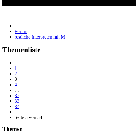
restliche Interpreten mit M
Forum
restliche Interpreten mit M
Themenliste
1
2
3
4
…
32
33
34
Seite 3 von 34
Themen