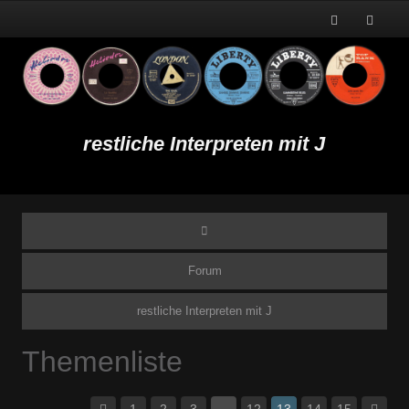
restliche Interpreten mit J
Forum
restliche Interpreten mit J
Themenliste
1
2
3
…
12
13
14
15