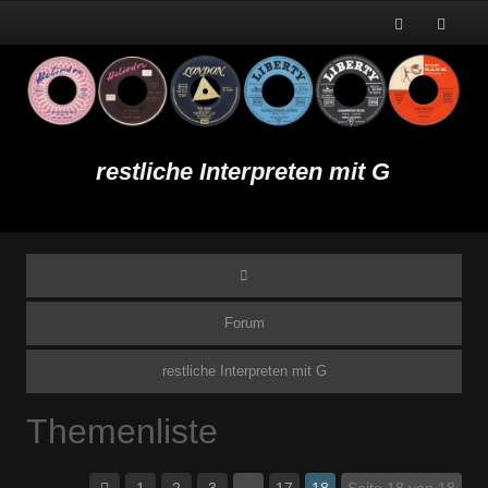
restliche Interpreten mit G
Forum
restliche Interpreten mit G
Themenliste
1
2
3
…
17
18
Seite 18 von 18