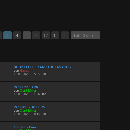
3
4
…
16
17
18
Seite 3 von 18
BOBBY FULLER AND THE FANATICS
von
Harald
13.06.2026 - 15:55 Uhr
Re: TONY FARR
von
Gerd Miller
13.06.2026 - 11:16 Uhr
Re: FIVE SCALDERS
von
Gerd Miller
13.06.2026 - 10:15 Uhr
Fabulous Four