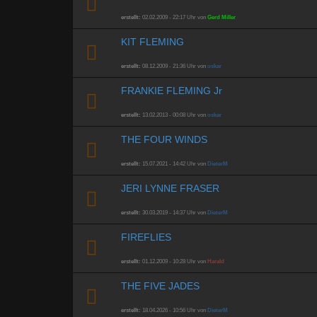
erstellt:
02.02.2009 - 22:17 Uhr von
Gerd Miller
KIT FLEMING
erstellt:
08.12.2009 - 21:36 Uhr von
oskar
FRANKIE FLEMING Jr
erstellt:
13.02.2013 - 00:08 Uhr von
oskar
THE FOUR WINDS
erstellt:
15.07.2021 - 14:42 Uhr von
DieterM
JERI LYNNE FRASER
erstellt:
30.03.2019 - 14:37 Uhr von
DieterM
FIREFLIES
erstellt:
01.12.2009 - 10:28 Uhr von
Harald
THE FIVE JADES
erstellt:
18.04.2026 - 10:56 Uhr von
DieterM