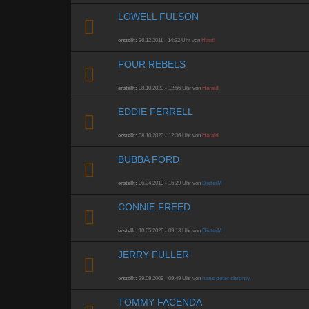
LOWELL FULSON
erstellt:
26.12.2011 - 14:22 Uhr von
Hardi
FOUR REBELS
erstellt:
08.10.2020 - 12:56 Uhr von
Harald
EDDIE FERRELL
erstellt:
08.10.2020 - 12:36 Uhr von
Harald
BUBBA FORD
erstellt:
06.04.2019 - 16:29 Uhr von
DieterM
CONNIE FREED
erstellt:
10.05.2026 - 09:13 Uhr von
DieterM
JERRY FULLER
erstellt:
29.09.2009 - 09:49 Uhr von
hans peter chromy
TOMMY FACENDA