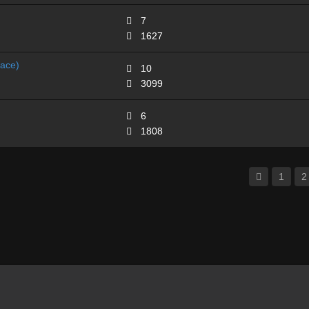
7
1627
ace)
10
3099
6
1808
1
2