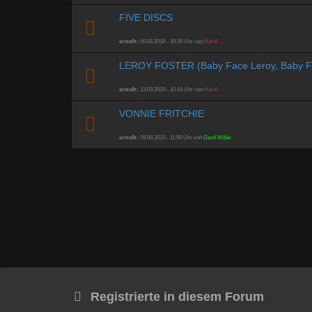
FIVE DISCS
erstellt:
06.08.2018 - 10:36 Uhr von
Hardi
LEROY FOSTER (Baby Face Leroy, Baby F
erstellt:
13.03.2018 - 10:14 Uhr von
Hardi
VONNIE FRITCHIE
erstellt:
09.09.2013 - 11:50 Uhr von
Gerd Miller
Registrierte in diesem Forum