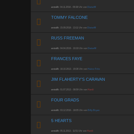
erstellt:
04.11.2018 - 09:38 Uhr von
DieterM
TOMMY FALCONE
erstellt:
15.09.2018 - 13:11 Uhr von
DieterM
RUSS FREEMAN
erstellt:
04.04.2019 - 10:33 Uhr von
DieterM
FRANCES FAYE
erstellt:
18.10.2013 - 19:36 Uhr von
Heino Fritz
JIM FLAHERTY'S CARAVAN
erstellt:
01.07.2013 - 08:59 Uhr von
Hardi
FOUR GRADS
erstellt:
03.12.2016 - 18:05 Uhr von
Billy Bryan
5 HEARTS
erstellt:
05.11.2013 - 11:51 Uhr von
Hardi