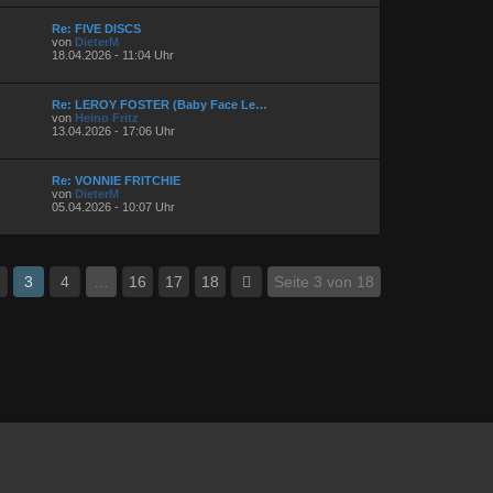
Re: FIVE DISCS
von
DieterM
18.04.2026 - 11:04 Uhr
Re: LEROY FOSTER (Baby Face Le…
von
Heino Fritz
13.04.2026 - 17:06 Uhr
Re: VONNIE FRITCHIE
von
DieterM
05.04.2026 - 10:07 Uhr
3
4
…
16
17
18
Seite 3 von 18