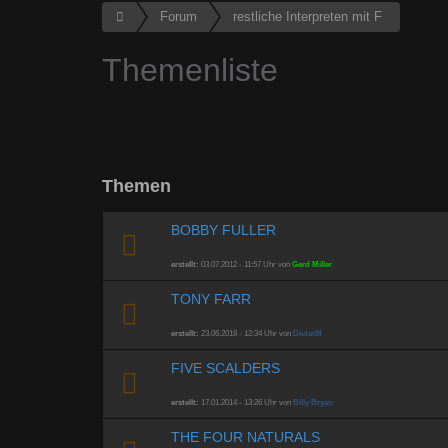
Forum
restliche Interpreten mit F
Themenliste
Themen
BOBBY FULLER
erstellt:
03.07.2012 - 11:57 Uhr von
Gerd Miller
TONY FARR
erstellt:
23.06.2018 - 12:34 Uhr von
DieterM
FIVE SCALDERS
erstellt:
17.01.2014 - 13:26 Uhr von
Billy Bryan
THE FOUR NATURALS