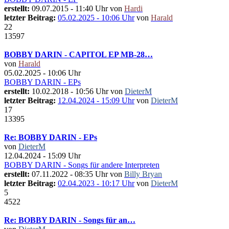
erstellt:
09.07.2015 - 11:40 Uhr von
Hardi
letzter Beitrag:
05.02.2025 - 10:06 Uhr
von
Harald
22
13597
BOBBY DARIN - CAPITOL EP MB-28…
von
Harald
05.02.2025 - 10:06 Uhr
BOBBY DARIN - EPs
erstellt:
10.02.2018 - 10:56 Uhr von
DieterM
letzter Beitrag:
12.04.2024 - 15:09 Uhr
von
DieterM
17
13395
Re: BOBBY DARIN - EPs
von
DieterM
12.04.2024 - 15:09 Uhr
BOBBY DARIN - Songs für andere Interpreten
erstellt:
07.11.2022 - 08:35 Uhr von
Billy Bryan
letzter Beitrag:
02.04.2023 - 10:17 Uhr
von
DieterM
5
4522
Re: BOBBY DARIN - Songs für an…