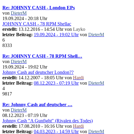
Re: JOHNNY CASH - London EPs
von
DieterM
19.09.2024 - 20:18 Uhr
JOHNNY CASH - 78 RPM Shellac
erstellt:
13.12.2016 - 14:54 Uhr von
Layko
letzter Beitrag:
19.09.2024 - 19:02 Uhr
von
DieterM
6
8333
Re: JOHNNY CASH - 78 RPM Shell…
von
DieterM
19.09.2024 - 19:02 Uhr
Johnny Cash auf deutscher London??
erstellt:
14.12.2007 - 18:05 Uhr von
Hardi
letzter Beitrag:
08.12.2023 - 07:19 Uhr
von
DieterM
4
9817
Re: Johnny Cash auf deutscher …
von
DieterM
08.12.2023 - 07:19 Uhr
Johnny Cash "A Gunfight" (Rivalen des Todes)
erstellt:
17.08.2010 - 16:16 Uhr von
Hardi
letzter Beitrag:
04.03.2023 - 14:59 Uhr
von
DieterM