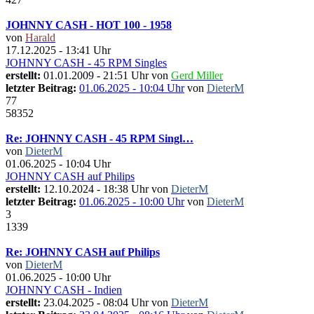
JOHNNY CASH - HOT 100 - 1958
von
Harald
17.12.2025 - 13:41 Uhr
JOHNNY CASH - 45 RPM Singles
erstellt:
01.01.2009 - 21:51 Uhr von
Gerd Miller
letzter Beitrag:
01.06.2025 - 10:04 Uhr
von
DieterM
77
58352
Re: JOHNNY CASH - 45 RPM Singl…
von
DieterM
01.06.2025 - 10:04 Uhr
JOHNNY CASH auf Philips
erstellt:
12.10.2024 - 18:38 Uhr von
DieterM
letzter Beitrag:
01.06.2025 - 10:00 Uhr
von
DieterM
3
1339
Re: JOHNNY CASH auf Philips
von
DieterM
01.06.2025 - 10:00 Uhr
JOHNNY CASH - Indien
erstellt:
23.04.2025 - 08:04 Uhr von
DieterM