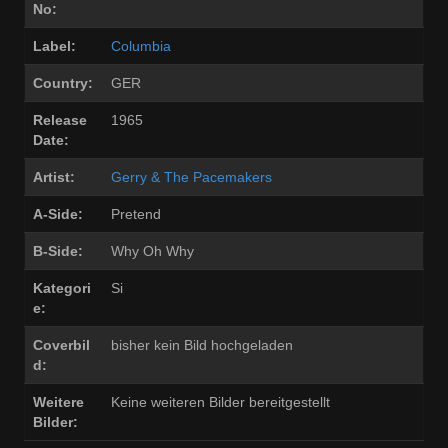
No:
Label:
Columbia
Country:
GER
Release
1965
Date:
Artist:
Gerry & The Pacemakers
A-Side:
Pretend
B-Side:
Why Oh Why
Kategori
Si
e:
Coverbil
bisher kein Bild hochgeladen
d:
Weitere
Keine weiteren Bilder bereitgestellt
Bilder: