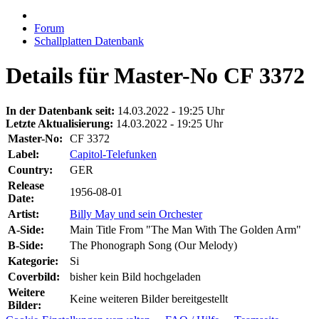
Forum
Schallplatten Datenbank
Details für Master-No CF 3372
In der Datenbank seit:
14.03.2022 - 19:25 Uhr
Letzte Aktualisierung:
14.03.2022 - 19:25 Uhr
Master-No:
CF 3372
Label:
Capitol-Telefunken
Country:
GER
Release
1956-08-01
Date:
Artist:
Billy May und sein Orchester
A-Side:
Main Title From "The Man With The Golden Arm"
B-Side:
The Phonograph Song (Our Melody)
Kategorie:
Si
Coverbild:
bisher kein Bild hochgeladen
Weitere
Keine weiteren Bilder bereitgestellt
Bilder: