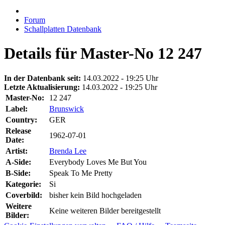
Forum
Schallplatten Datenbank
Details für Master-No 12 247
In der Datenbank seit:
14.03.2022 - 19:25 Uhr
Letzte Aktualisierung:
14.03.2022 - 19:25 Uhr
Master-No:
12 247
Label:
Brunswick
Country:
GER
Release
1962-07-01
Date:
Artist:
Brenda Lee
A-Side:
Everybody Loves Me But You
B-Side:
Speak To Me Pretty
Kategorie:
Si
Coverbild:
bisher kein Bild hochgeladen
Weitere
Keine weiteren Bilder bereitgestellt
Bilder: