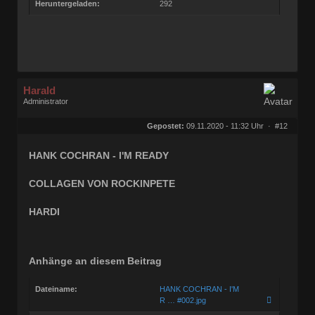
Heruntergeladen:
292
Harald
Administrator
Geschlecht:
Herkunft:
Ocholt
Gepostet:
09.11.2020 - 11:32 Uhr ·
#12
Alter:
77
Beiträge:
5630
Dabei seit:
02 / 2005
HANK COCHRAN - I'M READY
COLLAGEN VON ROCKINPETE
HARDI
Anhänge an diesem Beitrag
Dateiname:
HANK COCHRAN - I'M
R … #002.jpg