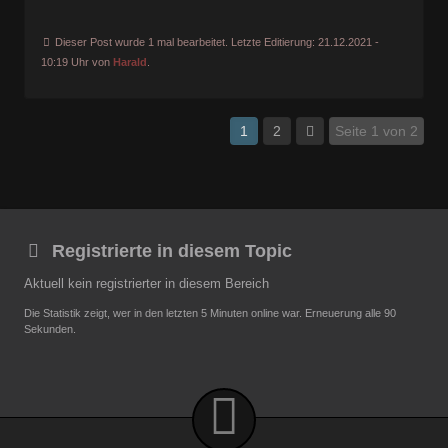
Dieser Post wurde 1 mal bearbeitet. Letzte Editierung: 21.12.2021 -
10:19 Uhr von
Harald
.
1
2
Seite 1 von 2
Registrierte in diesem Topic
Aktuell kein registrierter in diesem Bereich
Die Statistik zeigt, wer in den letzten 5 Minuten online war. Erneuerung alle 90
Sekunden.