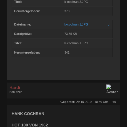
Titel:
k-cochran 2.JPG
Heruntergeladen:
378
Dateiname:
k-cochran 1.JPG
Dateigröße:
73.35 KB
Titel:
k-cochran 1.JPG
Heruntergeladen:
341
Hardi
Benutzer
Geschlecht:
keine Angabe
Herkunft:
Ocholt
Gepostet:
29.10.2010 - 10:30 Uhr ·
#6
Homepage:
rocknroll-schallpl…
Beiträge:
21877
Dabei seit:
07 / 2006
HANK COCHRAN
HOT 100 VON 1962