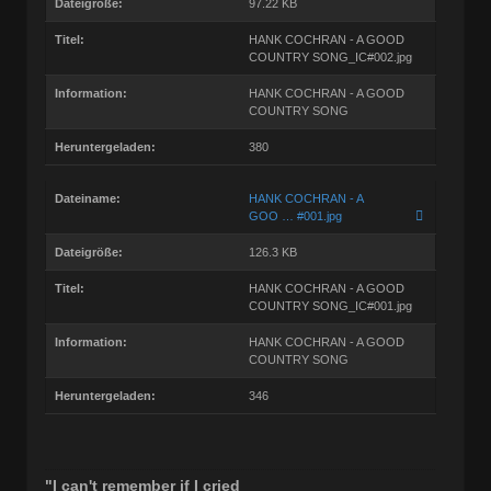
Dateigröße:
97.22 KB
Titel:
HANK COCHRAN - A GOOD
COUNTRY SONG_IC#002.jpg
Information:
HANK COCHRAN - A GOOD
COUNTRY SONG
Heruntergeladen:
380
Dateiname:
HANK COCHRAN - A
GOO … #001.jpg
Dateigröße:
126.3 KB
Titel:
HANK COCHRAN - A GOOD
COUNTRY SONG_IC#001.jpg
Information:
HANK COCHRAN - A GOOD
COUNTRY SONG
Heruntergeladen:
346
"I can't remember if I cried