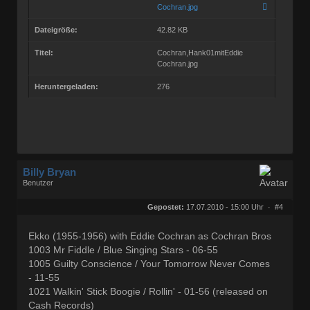
Cochran.jpg
Dateigröße:
42.82 KB
Titel:
Cochran,Hank01mitEddie
Cochran.jpg
Heruntergeladen:
276
Billy Bryan
Benutzer
Geschlecht:
keine Angabe
Herkunft:
Berlin
Gepostet:
17.07.2010 - 15:00 Uhr ·
#4
Beiträge:
56843
Dabei seit:
10 / 2008
Ekko (1955-1956) with Eddie Cochran as Cochran Bros
1003 Mr Fiddle / Blue Singing Stars - 06-55
1005 Guilty Conscience / Your Tomorrow Never Comes
- 11-55
1021 Walkin' Stick Boogie / Rollin' - 01-56 (released on
Cash Records)