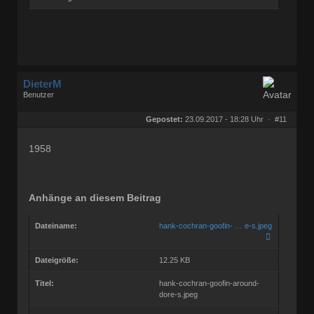
DieterM
Benutzer
Geschlecht:
keine Angabe
Herkunft:
Bonn
Gepostet:
23.09.2017 - 18:28 Uhr ·
#11
Beiträge:
68844
Dabei seit:
03 / 2005
1958
Anhänge an diesem Beitrag
Dateiname:
hank-cochran-goofin- … e-s.jpeg
Dateigröße:
12.25 KB
Titel:
hank-cochran-goofin-around-
dore-s.jpeg