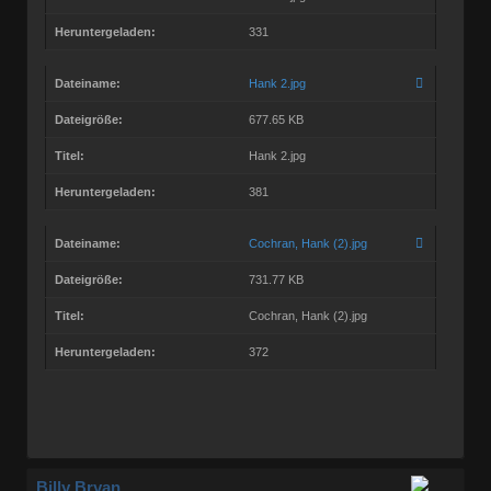
Heruntergeladen:
331
Dateiname:
Hank 2.jpg
Dateigröße:
677.65 KB
Titel:
Hank 2.jpg
Heruntergeladen:
381
Dateiname:
Cochran, Hank (2).jpg
Dateigröße:
731.77 KB
Titel:
Cochran, Hank (2).jpg
Heruntergeladen:
372
Billy Bryan