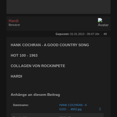
Hardi
Benutzer
Geschlecht:
keine Angabe
Herkunft:
Ocholt
Gepostet:
01.01.2013 - 09:47 Uhr ·
#8
Homepage:
rocknroll-schallpl…
Beiträge:
21877
Dabei seit:
07 / 2006
HANK COCHRAN - A GOOD COUNTRY SONG
HOT 100 - 1963
COLLAGEN VON ROCKINPETE
HARDI
Anhänge an diesem Beitrag
Dateiname:
HANK COCHRAN - A
GOO … #002.jpg