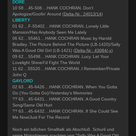
DORÉ
10 58....45-508....HANK COCHRAN..Don't
Apologize/Goofin' Around (
Delta-Nr.: 24013/14
)
LIBERTY
01 62....F-55402....HANK COCHRAN..Lonely Little
Mansion/Has Anybody Seen Me Lately
06 62....55461....HANK COCHRAN Music by Harold
Bradley..The Picture Behind The Picture (LB-1420)/Sally
Was A Good Old Girl (LB-1421) (
Delta-Nr.: 43084/-x
)
09 62....55498....HANK COCHRAN..Lucy, Let Your
Lovelight Shine/I'd Fight The World
11 62....55520....HANK COCHRAN..I Remember/Private
John Q
GAYLORD
02 63....45-6426....HANK COCHRAN..When You Gotta
Go (You Gotta Go)/Yesterday's Memories
?? 63....45-6431....HANK COCHRAN..A Good Country
Song/Same Old Hurt
?? 63....45-6432....HANK COCHRAN..If She Could See
Me Now/Just For The Record
Noch ein bißchen Smalltalk als Abschluß. Schurli und
seine Motorbienen machten von "Sally Was A Good Old