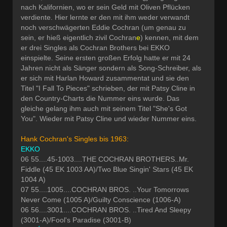
nach Kalifornien, wo er sein Geld mit Oliven Pflücken
verdiente. Hier lernte er den mit ihm weder verwandt
noch verschwägerten Eddie Cochran (um genau zu
sein, er hieß eigentlich zivil Cochran
e
) kennen, mit dem
er drei Singles als Cochran Brothers bei EKKO
einspielte. Seine ersten großen Erfolg hatte er mit 24
Jahren nicht als Sänger sondern als Song-Schreiber, als
er sich mit Harlan Howard zusammentat und sie den
Titel "I Fall To Pieces" schrieben, der mit Patsy Cline in
den Country-Charts die Nummer eins wurde. Das
gleiche gelang ihm auch mit seinem Titel "She's Got
You". Wieder mit Patsy Cline und wieder Nummer eins.
Hank Cochran's Singles bis 1963:
EKKO
06 55....45-1003....THE COCHRAN BROTHERS..Mr.
Fiddle (45 EK 1003 AA)/Two Blue Singin' Stars (45 EK
1004 A)
07 55....1005....COCHRAN BROS. ..Your Tomorrows
Never Come (1005 A)/Guilty Conscience (1006-A)
06 56....3001....COCHRAN BROS. ..Tired And Sleepy
(3001-A)/Fool's Paradise (3001-B)