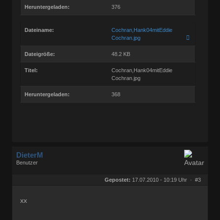
Heruntergeladen:
376
Dateiname:
Cochran,Hank04mitEddie
Cochran.jpg
Dateigröße:
48.2 KB
Titel:
Cochran,Hank04mitEddie
Cochran.jpg
Heruntergeladen:
368
DieterM
Benutzer
Geschlecht:
keine Angabe
Herkunft:
Bonn
Gepostet:
17.07.2010 - 10:19 Uhr ·
#3
Beiträge:
68844
Dabei seit:
03 / 2005
xx