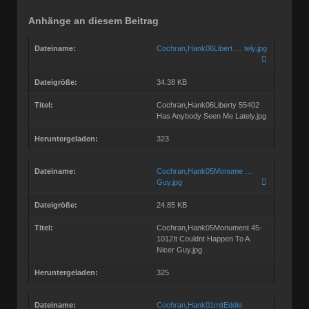
Anhänge an diesem Beitrag
Dateiname:
Cochran,Hank06Libert … tely.jpg
Dateigröße:
34.38 KB
Titel:
Cochran,Hank06Liberty 55402
Has Anybody Seen Me Lately.jpg
Heruntergeladen:
323
Dateiname:
Cochran,Hank05Monume …
Guy.jpg
Dateigröße:
24.85 KB
Titel:
Cochran,Hank05Monument 45-
1012It Couldnt Happen To A
Nicer Guy.jpg
Heruntergeladen:
325
Dateiname:
Cochran,Hank01mitEddie