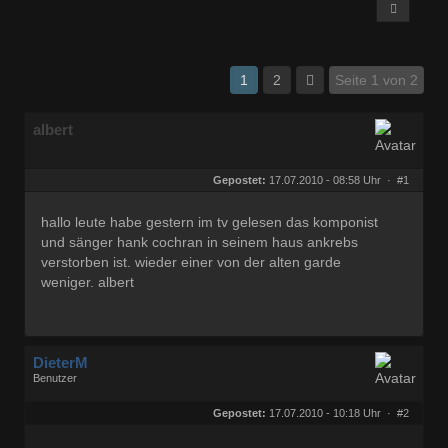
1
2
Seite 1 von 2
albert
Gepostet:
17.07.2010 - 08:58 Uhr ·
#1
hallo leute habe gestern im tv gelesen das komponist
und sänger hank cochran in seinem haus ankrebs
verstorben ist. wieder einer von der alten garde
weniger. albert
DieterM
Benutzer
Geschlecht:
keine Angabe
Herkunft:
Bonn
Gepostet:
17.07.2010 - 10:18 Uhr ·
#2
Beiträge:
68844
Dabei seit:
03 / 2005