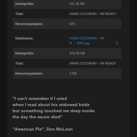
Dateigröße:
411.45 KB
Titel:
HANK COCHRAN - I'M READY
Heruntergeladen:
675
Dateiname:
HANK COCHRAN - I'M
R … #001.jpg
Dateigröße:
474.35 KB
Titel:
HANK COCHRAN - I'M READY
Heruntergeladen:
1769
"I can't remember if I cried
when I read about his widowed bride
but something touched me deep inside
the day the music died"
"American Pie", Don McLean