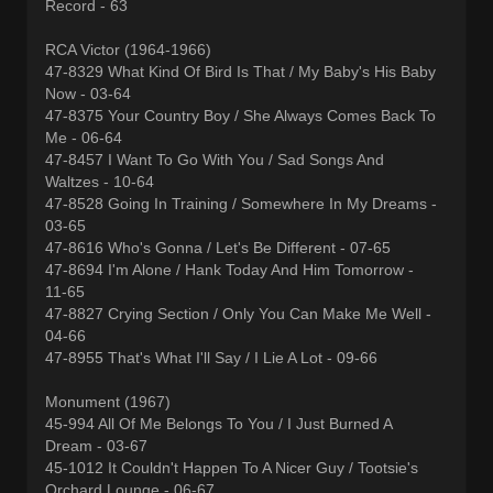
Record - 63
RCA Victor (1964-1966)
47-8329 What Kind Of Bird Is That / My Baby's His Baby
Now - 03-64
47-8375 Your Country Boy / She Always Comes Back To
Me - 06-64
47-8457 I Want To Go With You / Sad Songs And
Waltzes - 10-64
47-8528 Going In Training / Somewhere In My Dreams -
03-65
47-8616 Who's Gonna / Let's Be Different - 07-65
47-8694 I'm Alone / Hank Today And Him Tomorrow -
11-65
47-8827 Crying Section / Only You Can Make Me Well -
04-66
47-8955 That's What I'll Say / I Lie A Lot - 09-66
Monument (1967)
45-994 All Of Me Belongs To You / I Just Burned A
Dream - 03-67
45-1012 It Couldn't Happen To A Nicer Guy / Tootsie's
Orchard Lounge - 06-67