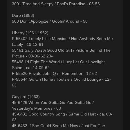
3001 Tired And Sleepy / Fool's Paradise - 05-56
Dore (1958)
508 Don't Apologize / Goofin' Around - 58
Liberty (1961-1962)
F-55402 Lonely Little Mansion / Has Anybody Seen Me
Lately - 19-12-61
55461 Sally Was A Good Old Girl / Picture Behind The
Picture - 09-06-62 20/-
55498 I'd Fight The World / Lucy Let Our Lovelight
Shine - ca. 14-09-62
F-55520 Private John Q / I Remember - 12-62
F-55644 Go On Home / Tootsie's Orchid Lounge - 12-
63
Gaylord (1963)
45-6426 When You Gotta Go You Gotta Go /
Yesterday's Memories - 63
45-6431 Good Country Song / Same Old Hurt - ca. 09-
63
45-6432 If She Could Seen Me Now / Just For The