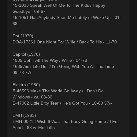
45-1033 Speak Well Of Me To The Kids / Happy
Goodbye - 09-67
45-1051 Has Anybody Seen Me Lately / I Woke Up - 01-
68
Dot (1970)
DOA-17361 One Night For Willie / Back To His - 11-70
Capitol (1978)
4585 Uphill All The Way / Willie - 04-78
4635 Ain't Life Hell / I'm Going With You All The Time -
09-78 77/-
Elektra (1980)
E-46596 Make The World Go Away / I Don't Do
Windows - ca. 03-80
E-47062 Little Bitty Tear / He's Got You - 10-80 57/-
EMH (1983)
EMH-0021 I Wish It Was That Easy Going Home / I Fell
Apart - 83 w. Mel Tillis