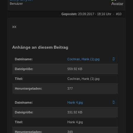
Benutzer
Geschlecht:
keine Angabe
Herkunft:
Berlin
Gepostet:
23.09.2017 - 18:16 Uhr ·
#10
Beiträge:
56843
Dabei seit:
10 / 2008
xx
Anhänge an diesem Beitrag
Dateiname:
Cochran, Hank (1).jpg
Dateigröße:
559.92 KB
Titel:
Cochran, Hank (1).jpg
Heruntergeladen:
377
Dateiname:
Hank 4.jpg
Dateigröße:
331.92 KB
Titel:
Hank 4.jpg
Heruntergeladen:
349