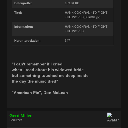
Dateigröße:
163.84 KB
Titel:
HANK COCHRAN - I'D FIGHT
THE WORLD_IC#001.jpg
Information:
HANK COCHRAN - I'D FIGHT
THE WORLD
Heruntergeladen:
347
"I can't remember if I cried
when I read about his widowed bride
but something touched me deep inside
the day the music died"
"American Pie", Don McLean
Gerd Miller
Benutzer
Geschlecht:
keine Angabe