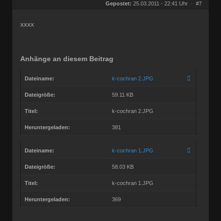
Herkunft:
Wien
Gepostet:
25.03.2011 - 22:41 Uhr ·
#7
Beiträge:
27686
Dabei seit:
09 / 2008
xxxx
Anhänge an diesem Beitrag
Dateiname:
k-cochran 2.JPG
Dateigröße:
59.11 KB
Titel:
k-cochran 2.JPG
Heruntergeladen:
381
Dateiname:
k-cochran 1.JPG
Dateigröße:
58.03 KB
Titel:
k-cochran 1.JPG
Heruntergeladen:
369