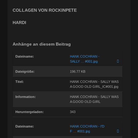
COLLAGEN VON ROCKINPETE
HARDI
Anhänge an diesem Beitrag
Dateiname:
HANK COCHRAN -
SALLY … #001.jpg
Dateigröße:
196.77 KB
Titel:
HANK COCHRAN - SALLY WAS
A GOOD OLD GIRL_IC#001.jpg
Information:
HANK COCHRAN - SALLY WAS
A GOOD OLD GIRL
Heruntergeladen:
343
Dateiname:
HANK COCHRAN - I'D
F … #001.jpg