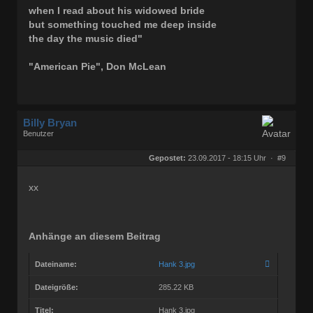
when I read about his widowed bride
but something touched me deep inside
the day the music died"
"American Pie", Don McLean
Billy Bryan
Benutzer
Geschlecht:
keine Angabe
Herkunft:
Berlin
Gepostet:
23.09.2017 - 18:15 Uhr ·
#9
Beiträge:
56843
Dabei seit:
10 / 2008
xx
Anhänge an diesem Beitrag
Dateiname:
Hank 3.jpg
Dateigröße:
285.22 KB
Titel:
Hank 3.jpg