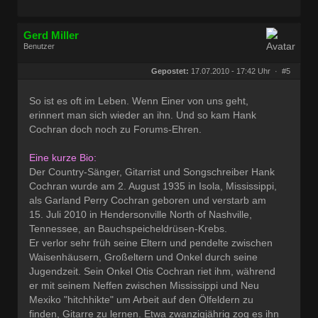
Gerd Miller
Benutzer
Geschlecht:
keine Angabe
Herkunft:
Wien
Gepostet:
17.07.2010 - 17:42 Uhr ·
#5
Beiträge:
27686
Dabei seit:
09 / 2008
So ist es oft im Leben. Wenn Einer von uns geht,
erinnert man sich wieder an ihn. Und so kam Hank
Cochran doch noch zu Forums-Ehren.
Eine kurze Bio:
Der Country-Sänger, Gitarrist und Songschreiber Hank
Cochran wurde am 2. August 1935 in Isola, Mississippi,
als Garland Perry Cochran geboren und verstarb am
15. Juli 2010 in Hendersonville North of Nashville,
Tennessee, an Bauchspeicheldrüsen-Krebs.
Er verlor sehr früh seine Eltern und pendelte zwischen
Waisenhäusern, Großeltern und Onkel durch seine
Jugendzeit. Sein Onkel Otis Cochran riet ihm, während
er mit seinem Neffen zwischen Mississippi und Neu
Mexiko "hitchhikte" um Arbeit auf den Ölfeldern zu
finden, Gitarre zu lernen. Etwa zwanzigjährig zog es ihn