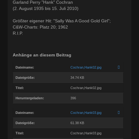
Garland Perry "Hank" Cochran
(2. August 1935 bis 15. Juli 2010)
Größter eigener Hit: "Sally Was A Good Gold Girl";
C&W-Charts: Platz 20; 1962
R.I.P.
Anhänge an diesem Beitrag
Dateiname:
Cochran,Hank02.jpg
Dateigröße:
34.74 KB
Titel:
Cochran,Hank02.jpg
Heruntergeladen:
396
Dateiname:
Cochran,Hank03.jpg
Dateigröße:
61.38 KB
Titel:
Cochran,Hank03.jpg