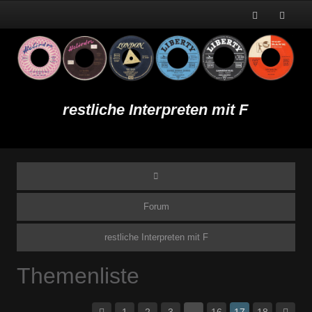
restliche Interpreten mit F
Forum
restliche Interpreten mit F
Themenliste
1
2
3
…
16
17
18