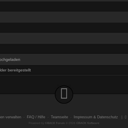
hochgeladen
der bereitgestellt
gen verwalten
·
FAQ / Hilfe
·
Teamseite
·
Impressum & Datenschutz
|
Powered by
CBACK Forum
© 2026
CBACK Software