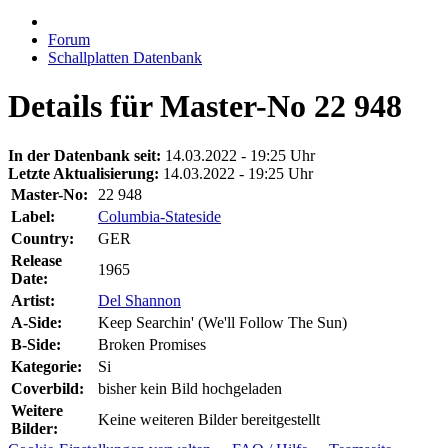
Forum
Schallplatten Datenbank
Details für Master-No 22 948
In der Datenbank seit:
14.03.2022 - 19:25 Uhr
Letzte Aktualisierung:
14.03.2022 - 19:25 Uhr
Master-No:
22 948
Label:
Columbia-Stateside
Country:
GER
Release
1965
Date:
Artist:
Del Shannon
A-Side:
Keep Searchin' (We'll Follow The Sun)
B-Side:
Broken Promises
Kategorie:
Si
Coverbild:
bisher kein Bild hochgeladen
Weitere
Keine weiteren Bilder bereitgestellt
Bilder: