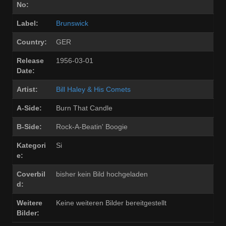
No:
Label:
Brunswick
Country:
GER
Release
1956-03-01
Date:
Artist:
Bill Haley & His Comets
A-Side:
Burn That Candle
B-Side:
Rock-A-Beatin' Boogie
Kategori
Si
e:
Coverbil
bisher kein Bild hochgeladen
d:
Weitere
Keine weiteren Bilder bereitgestellt
Bilder: