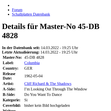
Forum
Schallplatten Datenbank
Details für Master-No 45-DB
4828
In der Datenbank seit:
14.03.2022 - 19:25 Uhr
Letzte Aktualisierung:
14.03.2022 - 19:25 Uhr
Master-No:
45-DB 4828
Label:
Columbia
Country:
GER
Release
1962-05-04
Date:
Artist:
Cliff Richard & The Shadows
A-Side:
I’m Looking Out Through The Window
B-Side:
Do You Want To Dance
Kategorie:
Si
Coverbild:
bisher kein Bild hochgeladen
Weitere