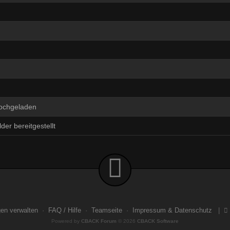
hochgeladen
der bereitgestellt
gen verwalten
·
FAQ / Hilfe
·
Teamseite
·
Impressum & Datenschutz
|
Powered by
CBACK Forum
© 2026
CBACK Software