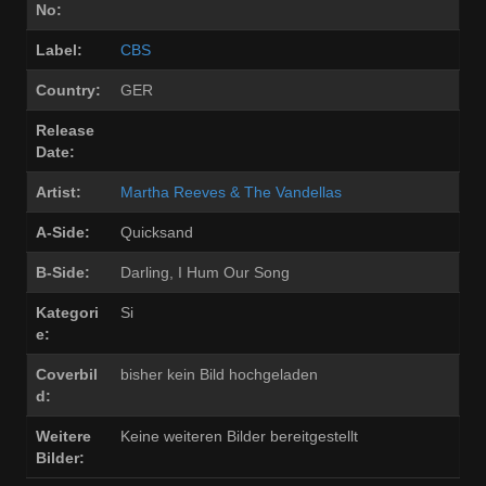
No:
Label:
CBS
Country:
GER
Release
Date:
Artist:
Martha Reeves & The Vandellas
A-Side:
Quicksand
B-Side:
Darling, I Hum Our Song
Kategori
Si
e:
Coverbil
bisher kein Bild hochgeladen
d:
Weitere
Keine weiteren Bilder bereitgestellt
Bilder: