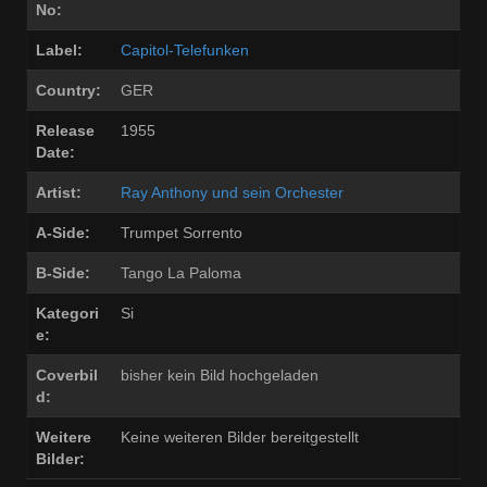
No:
Label:
Capitol-Telefunken
Country:
GER
Release
1955
Date:
Artist:
Ray Anthony und sein Orchester
A-Side:
Trumpet Sorrento
B-Side:
Tango La Paloma
Kategori
Si
e:
Coverbil
bisher kein Bild hochgeladen
d:
Weitere
Keine weiteren Bilder bereitgestellt
Bilder: