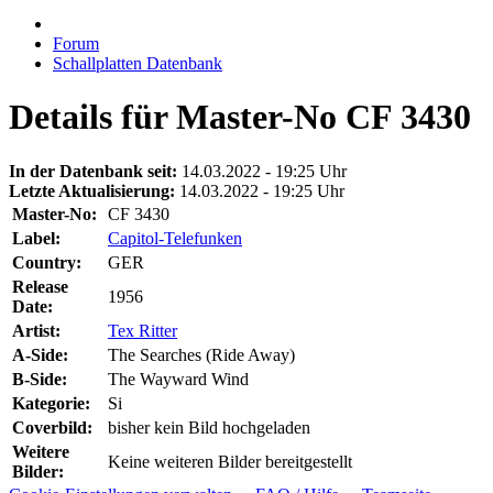
Forum
Schallplatten Datenbank
Details für Master-No CF 3430
In der Datenbank seit:
14.03.2022 - 19:25 Uhr
Letzte Aktualisierung:
14.03.2022 - 19:25 Uhr
Master-No:
CF 3430
Label:
Capitol-Telefunken
Country:
GER
Release
1956
Date:
Artist:
Tex Ritter
A-Side:
The Searches (Ride Away)
B-Side:
The Wayward Wind
Kategorie:
Si
Coverbild:
bisher kein Bild hochgeladen
Weitere
Keine weiteren Bilder bereitgestellt
Bilder: