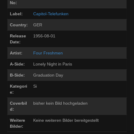
No:
Label:
Capitol-Telefunken
Country:
GER
Release
1956-08-01
Date:
Artist:
Four Freshmen
A-Side:
Lonely Night in Paris
B-Side:
Graduation Day
Kategori
Si
e:
Coverbil
bisher kein Bild hochgeladen
d:
Weitere
Keine weiteren Bilder bereitgestellt
Bilder: