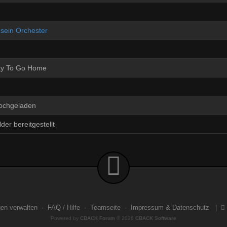
sein Orchester
y To Go Home
hochgeladen
der bereitgestellt
gen verwalten
·
FAQ / Hilfe
·
Teamseite
·
Impressum & Datenschutz
|
Powered by
CBACK Forum
© 2026
CBACK Software