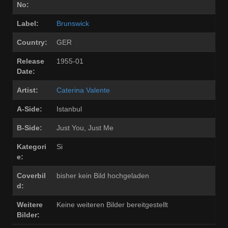
No:
Label:
Brunswick
Country:
GER
Release
1955-01
Date:
Artist:
Caterina Valente
A-Side:
Istanbul
B-Side:
Just You, Just Me
Kategori
Si
e:
Coverbil
bisher kein Bild hochgeladen
d:
Weitere
Keine weiteren Bilder bereitgestellt
Bilder: