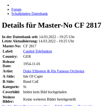
Forum
Schallplatten Datenbank
Details für Master-No CF 2817
In der Datenbank seit:
14.03.2022 - 19:25 Uhr
Letzte Aktualisierung:
14.03.2022 - 19:25 Uhr
Master-No:
CF 2817
Label:
Capitol-Telefunken
Country:
GER
Release
1954-11-01
Date:
Artist:
Duke Ellington & His Famous Orchestra
A-Side:
Isle Of Capri
B-Side:
Band Call
Kategorie:
Si
Coverbild:
bisher kein Bild hochgeladen
Weitere
Keine weiteren Bilder bereitgestellt
Bilder: