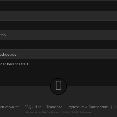
too
hochgeladen
der bereitgestellt
gen verwalten
·
FAQ / Hilfe
·
Teamseite
·
Impressum & Datenschutz
|
Powered by
CBACK Forum
© 2026
CBACK Software