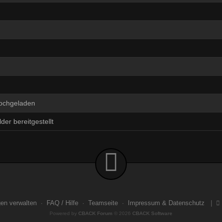
'
hochgeladen
der bereitgestellt
gen verwalten
·
FAQ / Hilfe
·
Teamseite
·
Impressum & Datenschutz
|
Powered by
CBACK Forum
© 2026
CBACK Software