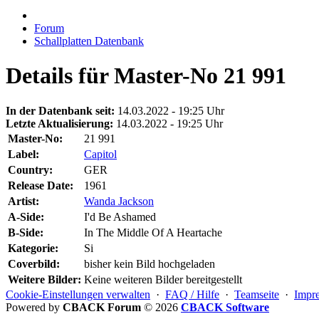
Forum
Schallplatten Datenbank
Details für Master-No 21 991
In der Datenbank seit:
14.03.2022 - 19:25 Uhr
Letzte Aktualisierung:
14.03.2022 - 19:25 Uhr
Master-No:
21 991
Label:
Capitol
Country:
GER
Release Date:
1961
Artist:
Wanda Jackson
A-Side:
I'd Be Ashamed
B-Side:
In The Middle Of A Heartache
Kategorie:
Si
Coverbild:
bisher kein Bild hochgeladen
Weitere Bilder:
Keine weiteren Bilder bereitgestellt
Cookie-Einstellungen verwalten
·
FAQ / Hilfe
·
Teamseite
·
Impr
Powered by
CBACK Forum
© 2026
CBACK Software