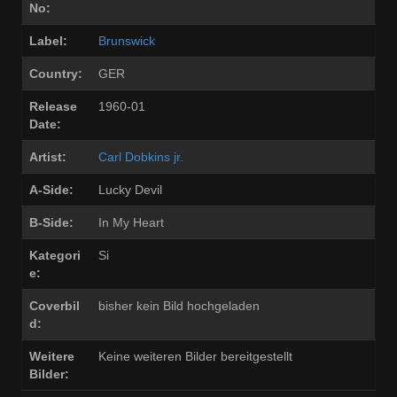
No:
Label:
Brunswick
Country:
GER
Release
1960-01
Date:
Artist:
Carl Dobkins jr.
A-Side:
Lucky Devil
B-Side:
In My Heart
Kategori
Si
e:
Coverbil
bisher kein Bild hochgeladen
d:
Weitere
Keine weiteren Bilder bereitgestellt
Bilder: