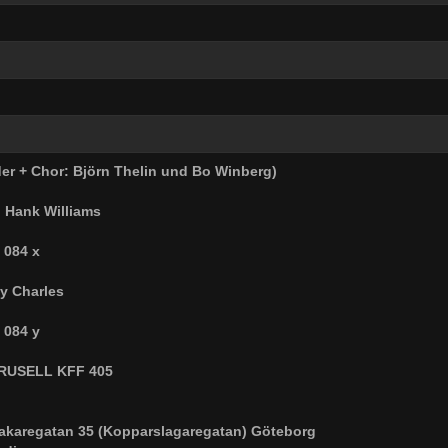
er + Chor: Björn Thelin und Bo Winberg)
:
Hank Williams
 084 x
y Charles
 084 y
USELL KFF 405
akaregatan 35 (Kopparslagaregatan) Göteborg