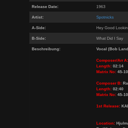
Release Date:
1963
Artist:
Spotnicks
A-Side:
Hey Good Lookin
B-Side:
What Did I Say
Beschreibung:
Vocal (Bob Land
Composer/Arr A
Length:
02:14
Matrix No:
45-10
Composer B:
Ra
Length:
02:40
Matrix No:
45-10
1st Release:
KAR
Location:
Hjulm