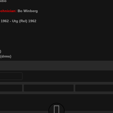
udio
chnician:
Bo Winberg
 1962 - Utg (Rel) 1962
)
(drms)