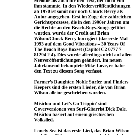
Melodie als auch für den Text, der nicht von
ihm stammte. In den Wiederveröffentlichungen
ab 1970 ist somit nur noch Chuck Berry als
Autor angegeben. Erst im Zuge der zahlreichen
Gerichtsprozesse, die in den 1990er Jahren um
die Rechte an den Beach-Boys-Songs geführt
wurden, wurde der Credit auf Brian
Wilson/Chuck Berry korrigiert (das erste Mal
1993 auf dem Good Vibrations – 30 Years Of
The Beach Boys Boxset (Capitol C2 0777 7
81294 2 4). Dies wurde allerdings nicht auf allen
Neuveröffentlichungen geändert. Im neuen
Jahrtausend behauptete Mike Love, er habe
den Text zu diesem Song verfasst.
Farmer’s Daughter, Noble Surfer und Finders
Keepers sind die ersten Lieder, die von Brian
Wilson alleine geschrieben wurden.
Misirlou und Let’s Go Trippin’ sind
Coverversionen von Surf-Gitarrist Dick Dale.
Misirlou basiert auf einem griechischen
Volkslied.
Lonely Sea ist das erste Lied, das Brian Wilson