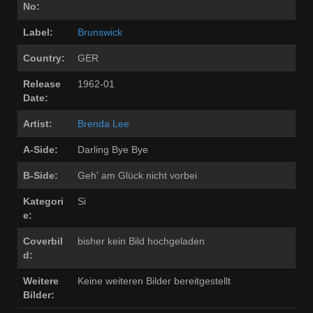
No:
Label:
Brunswick
Country:
GER
Release
1962-01
Date:
Artist:
Brenda Lee
A-Side:
Darling Bye Bye
B-Side:
Geh' am Glück nicht vorbei
Kategori
Si
e:
Coverbil
bisher kein Bild hochgeladen
d:
Weitere
Keine weiteren Bilder bereitgestellt
Bilder: