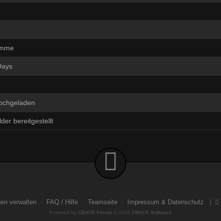
omme
Days
hochgeladen
der bereitgestellt
gen verwalten
·
FAQ / Hilfe
·
Teamseite
·
Impressum & Datenschutz
|
Powered by
CBACK Forum
© 2026
CBACK Software