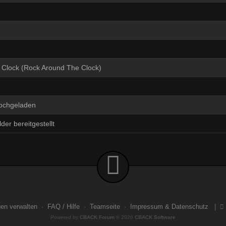
 Clock (Rock Around The Clock)
hochgeladen
der bereitgestellt
gen verwalten
·
FAQ / Hilfe
·
Teamseite
·
Impressum & Datenschutz
|
Powered by
CBACK Forum
© 2026
CBACK Software