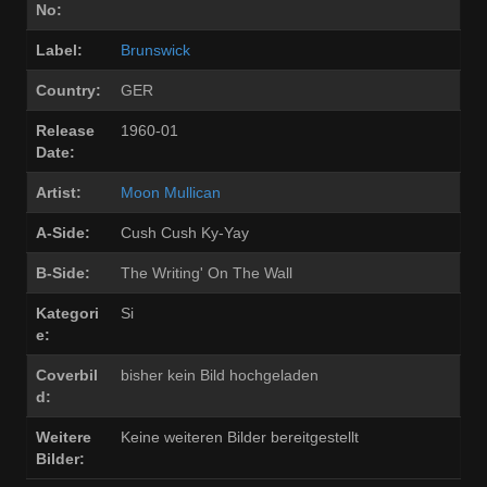
No:
Label:
Brunswick
Country:
GER
Release
1960-01
Date:
Artist:
Moon Mullican
A-Side:
Cush Cush Ky-Yay
B-Side:
The Writing' On The Wall
Kategori
Si
e:
Coverbil
bisher kein Bild hochgeladen
d:
Weitere
Keine weiteren Bilder bereitgestellt
Bilder: