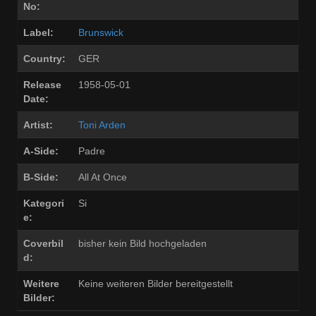
No:
Label:
Brunswick
Country:
GER
Release
1958-05-01
Date:
Artist:
Toni Arden
A-Side:
Padre
B-Side:
All At Once
Kategori
Si
e:
Coverbil
bisher kein Bild hochgeladen
d:
Weitere
Keine weiteren Bilder bereitgestellt
Bilder: