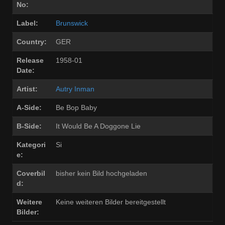
No:
Label:
Brunswick
Country:
GER
Release
1958-01
Date:
Artist:
Autry Inman
A-Side:
Be Bop Baby
B-Side:
It Would Be A Doggone Lie
Kategori
Si
e:
Coverbil
bisher kein Bild hochgeladen
d:
Weitere
Keine weiteren Bilder bereitgestellt
Bilder: