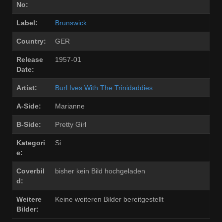
No:
Label:
Brunswick
Country:
GER
Release
1957-01
Date:
Artist:
Burl Ives With The Trinidaddies
A-Side:
Marianne
B-Side:
Pretty Girl
Kategori
Si
e:
Coverbil
bisher kein Bild hochgeladen
d:
Weitere
Keine weiteren Bilder bereitgestellt
Bilder: