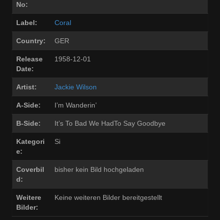
No:
Label:
Coral
Country:
GER
Release
1958-12-01
Date:
Artist:
Jackie Wilson
A-Side:
I’m Wanderin’
B-Side:
It’s To Bad We HadTo Say Goodbye
Kategori
Si
e:
Coverbil
bisher kein Bild hochgeladen
d:
Weitere
Keine weiteren Bilder bereitgestellt
Bilder: