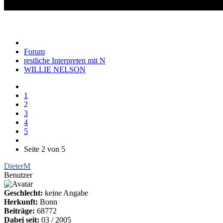
WILLIE NELSON
Forum
restliche Interpreten mit N
WILLIE NELSON
1
2
3
4
5
Seite 2 von 5
DieterM
Benutzer
Geschlecht:
keine Angabe
Herkunft:
Bonn
Beiträge:
68772
Dabei seit:
03 / 2005