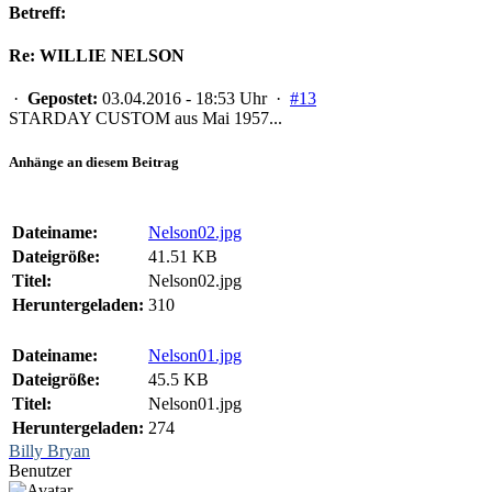
Betreff:
Re: WILLIE NELSON
·
Gepostet:
03.04.2016 - 18:53 Uhr ·
#13
STARDAY CUSTOM aus Mai 1957...
Anhänge an diesem Beitrag
Dateiname:
Nelson02.jpg
Dateigröße:
41.51 KB
Titel:
Nelson02.jpg
Heruntergeladen:
310
Dateiname:
Nelson01.jpg
Dateigröße:
45.5 KB
Titel:
Nelson01.jpg
Heruntergeladen:
274
Billy Bryan
Benutzer