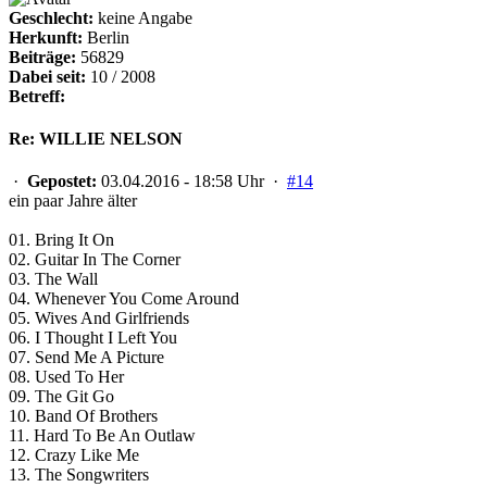
Geschlecht:
keine Angabe
Herkunft:
Berlin
Beiträge:
56829
Dabei seit:
10 / 2008
Betreff:
Re: WILLIE NELSON
·
Gepostet:
03.04.2016 - 18:58 Uhr ·
#14
ein paar Jahre älter
01. Bring It On
02. Guitar In The Corner
03. The Wall
04. Whenever You Come Around
05. Wives And Girlfriends
06. I Thought I Left You
07. Send Me A Picture
08. Used To Her
09. The Git Go
10. Band Of Brothers
11. Hard To Be An Outlaw
12. Crazy Like Me
13. The Songwriters