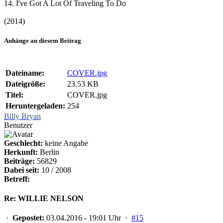
14. I've Got A Lot Of Traveling To Do
(2014)
Anhänge an diesem Beitrag
Dateiname:
COVER.jpg
Dateigröße:
23.53 KB
Titel:
COVER.jpg
Heruntergeladen:
254
Billy Bryan
Benutzer
Geschlecht:
keine Angabe
Herkunft:
Berlin
Beiträge:
56829
Dabei seit:
10 / 2008
Betreff:
Re: WILLIE NELSON
·
Gepostet:
03.04.2016 - 19:01 Uhr ·
#15