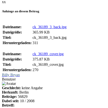
xx
Anhänge an diesem Beitrag
Dateiname:
ck_36189_3_back.jpg
Dateigröße:
365.99 KB
Titel:
ck_36189_3_back.jpg
Heruntergeladen:
311
Dateiname:
ck_36189_cover.jpg
Dateigröße:
375.87 KB
Titel:
ck_36189_cover.jpg
Heruntergeladen:
270
Billy Bryan
Benutzer
Geschlecht:
keine Angabe
Herkunft:
Berlin
Beiträge:
56829
Dabei seit:
10 / 2008
Betreff: