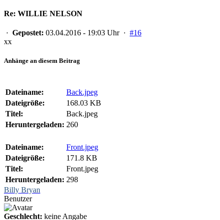
Re: WILLIE NELSON
·
Gepostet:
03.04.2016 - 19:03 Uhr ·
#16
xx
Anhänge an diesem Beitrag
Dateiname:
Back.jpeg
Dateigröße:
168.03 KB
Titel:
Back.jpeg
Heruntergeladen:
260
Dateiname:
Front.jpeg
Dateigröße:
171.8 KB
Titel:
Front.jpeg
Heruntergeladen:
298
Billy Bryan
Benutzer
Geschlecht:
keine Angabe