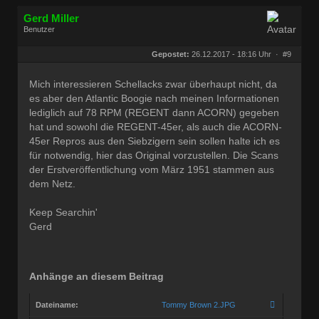
Gerd Miller
Benutzer
Geschlecht:
keine Angabe
Herkunft:
Wien
Gepostet:
26.12.2017 - 18:16 Uhr ·
#9
Beiträge:
27677
Dabei seit:
09 / 2008
Mich interessieren Schellacks zwar überhaupt nicht, da
es aber den Atlantic Boogie nach meinen Informationen
lediglich auf 78 RPM (REGENT dann ACORN) gegeben
hat und sowohl die REGENT-45er, als auch die ACORN-
45er Repros aus den Siebzigern sein sollen halte ich es
für notwendig, hier das Original vorzustellen. Die Scans
der Erstveröffentlichung vom März 1951 stammen aus
dem Netz.
Keep Searchin'
Gerd
Anhänge an diesem Beitrag
Dateiname:
Tommy Brown 2.JPG