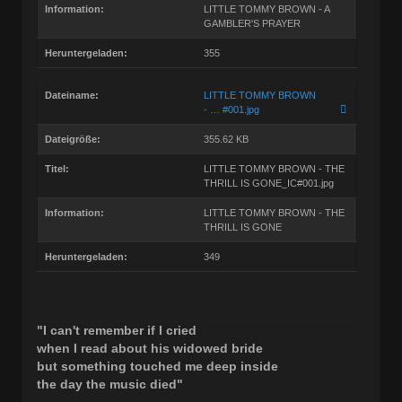
Information:
LITTLE TOMMY BROWN - A
GAMBLER'S PRAYER
Heruntergeladen:
355
Dateiname:
LITTLE TOMMY BROWN
- … #001.jpg
Dateigröße:
355.62 KB
Titel:
LITTLE TOMMY BROWN - THE
THRILL IS GONE_IC#001.jpg
Information:
LITTLE TOMMY BROWN - THE
THRILL IS GONE
Heruntergeladen:
349
"I can't remember if I cried
when I read about his widowed bride
but something touched me deep inside
the day the music died"