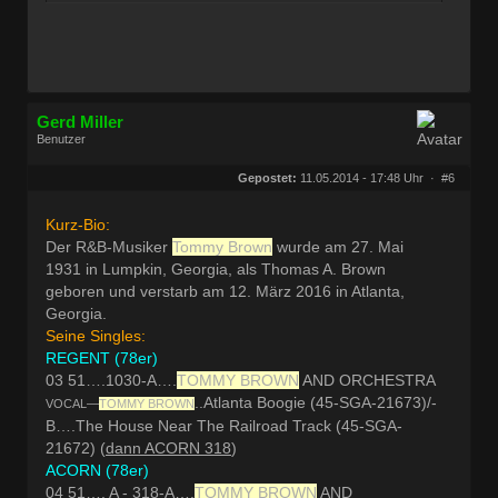
Gerd Miller
Benutzer
Geschlecht:
keine Angabe
Herkunft:
Wien
Gepostet:
11.05.2014 - 17:48 Uhr ·
#6
Beiträge:
27677
Dabei seit:
09 / 2008
Kurz-Bio:
Der R&B-Musiker
Tommy Brown
wurde am 27. Mai
1931 in Lumpkin, Georgia, als Thomas A. Brown
geboren und verstarb am 12. März 2016 in Atlanta,
Georgia.
Seine Singles:
REGENT (78er)
03 51….1030-A….
TOMMY BROWN
AND ORCHESTRA
..Atlanta Boogie (45-SGA-21673)/-
VOCAL—
TOMMY BROWN
B….The House Near The Railroad Track (45-SGA-
21672) (
dann ACORN 318
)
ACORN (78er)
04 51…. A - 318-A….
TOMMY BROWN
AND