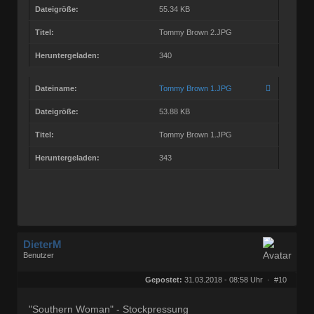
Dateigröße:
55.34 KB
Titel:
Tommy Brown 2.JPG
Heruntergeladen:
340
Dateiname:
Tommy Brown 1.JPG
Dateigröße:
53.88 KB
Titel:
Tommy Brown 1.JPG
Heruntergeladen:
343
DieterM
Benutzer
Geschlecht:
keine Angabe
Herkunft:
Bonn
Gepostet:
31.03.2018 - 08:58 Uhr ·
#10
Beiträge:
68768
Dabei seit:
03 / 2005
"Southern Woman" - Stockpressung