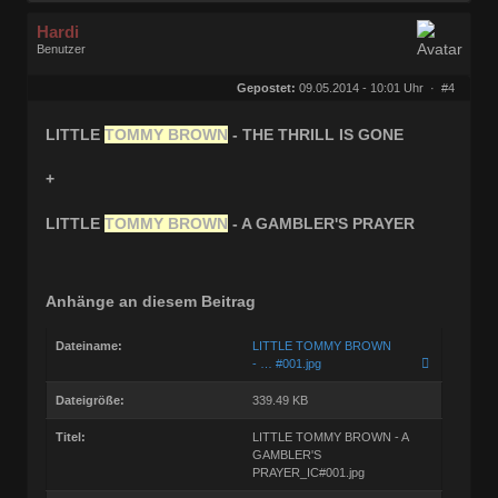
Hardi
Benutzer
Geschlecht:
keine Angabe
Herkunft:
Ocholt
Gepostet:
09.05.2014 - 10:01 Uhr ·
#4
Homepage:
rocknroll-schallpl…
Beiträge:
21877
Dabei seit:
07 / 2006
LITTLE
TOMMY BROWN
- THE THRILL IS GONE
+
LITTLE
TOMMY BROWN
- A GAMBLER'S PRAYER
Anhänge an diesem Beitrag
Dateiname:
LITTLE TOMMY BROWN
- … #001.jpg
Dateigröße:
339.49 KB
Titel:
LITTLE TOMMY BROWN - A
GAMBLER'S
PRAYER_IC#001.jpg