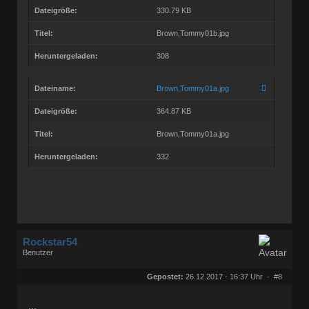
Dateigröße:
330.79 KB
Titel:
Brown,Tommy01b.jpg
Heruntergeladen:
308
Dateiname:
Brown,Tommy01a.jpg
Dateigröße:
364.87 KB
Titel:
Brown,Tommy01a.jpg
Heruntergeladen:
332
Rockstar54
Benutzer
Geschlecht:
keine Angabe
Herkunft:
Muggensturm
Gepostet:
26.12.2017 - 16:37 Uhr ·
#8
Beiträge:
10709
Dabei seit:
08 / 2009
...