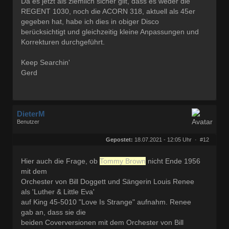
Da es jetzt als ziemlich sicher gilt, dass es weder die
REGENT 1030, noch die ACORN 318, aktuell als 45er
gegeben hat, habe ich dies in obiger Disco
berücksichtigt und gleichzeitig kleine Anpassungen und
Korrekturen durchgeführt.
Keep Searchin'
Gerd
DieterM
Benutzer
Geschlecht:
keine Angabe
Herkunft:
Bonn
Gepostet:
18.07.2021 - 12:05 Uhr ·
#12
Beiträge:
68768
Dabei seit:
03 / 2005
Hier auch die Frage, ob
Tommy Brown
nicht Ende 1956
mit dem
Orchester von Bill Doggett und Sängerin Louis Renee
als 'Luther & Little Eva'
auf King 45-5010 "Love Is Strange" aufnahm. Renee
gab an, dass sie die
beiden Coverversionen mit dem Orchester von Bill