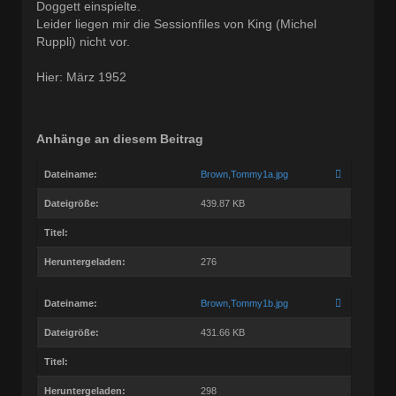
Doggett einspielte.
Leider liegen mir die Sessionfiles von King (Michel
Ruppli) nicht vor.
Hier: März 1952
Anhänge an diesem Beitrag
Dateiname:
Brown,Tommy1a.jpg
Dateigröße:
439.87 KB
Titel:
Heruntergeladen:
276
Dateiname:
Brown,Tommy1b.jpg
Dateigröße:
431.66 KB
Titel:
Heruntergeladen:
298