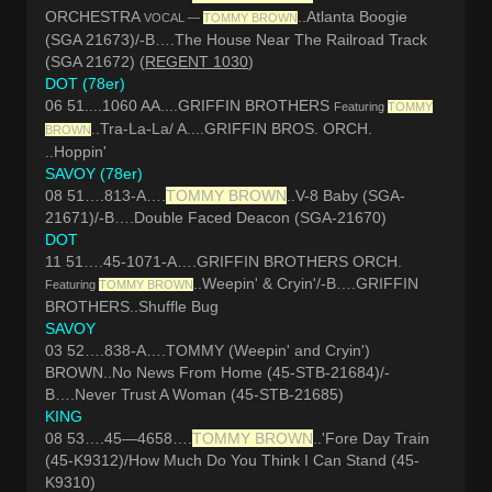
ORCHESTRA
..Atlanta Boogie
VOCAL —
TOMMY BROWN
(SGA 21673)/-B….The House Near The Railroad Track
(SGA 21672) (
REGENT 1030
)
DOT (78er)
06 51....1060 AA....GRIFFIN BROTHERS
Featuring
TOMMY
..Tra-La-La/ A....GRIFFIN BROS. ORCH.
BROWN
..Hoppin'
SAVOY (78er)
08 51….813-A….
TOMMY BROWN
..V-8 Baby (SGA-
21671)/-B….Double Faced Deacon (SGA-21670)
DOT
11 51….45-1071-A….GRIFFIN BROTHERS ORCH.
..Weepin' & Cryin'/-B….GRIFFIN
Featuring
TOMMY BROWN
BROTHERS..Shuffle Bug
SAVOY
03 52….838-A….TOMMY (Weepin' and Cryin')
BROWN..No News From Home (45-STB-21684)/-
B….Never Trust A Woman (45-STB-21685)
KING
08 53….45—4658….
TOMMY BROWN
..'Fore Day Train
(45-K9312)/How Much Do You Think I Can Stand (45-
K9310)