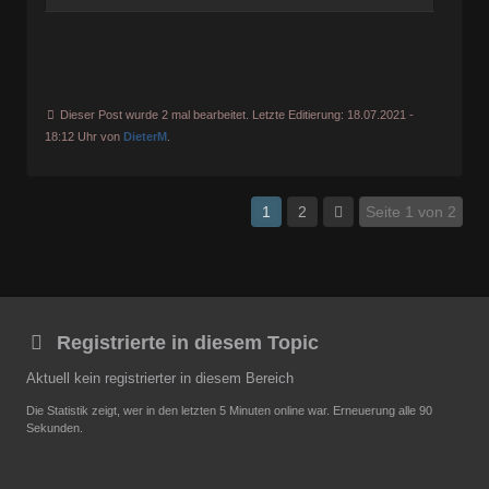
Dieser Post wurde 2 mal bearbeitet. Letzte Editierung: 18.07.2021 -
18:12 Uhr von
DieterM
.
1
2
Seite 1 von 2
Registrierte in diesem Topic
Aktuell kein registrierter in diesem Bereich
Die Statistik zeigt, wer in den letzten 5 Minuten online war. Erneuerung alle 90
Sekunden.