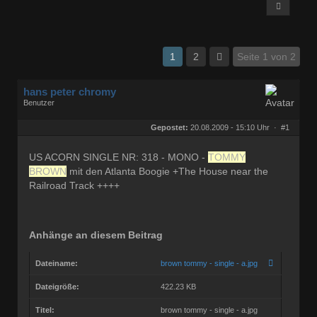
1
2
Seite 1 von 2
hans peter chromy
Benutzer
Geschlecht:
keine Angabe
Herkunft:
wien-österreich
Gepostet:
20.08.2009 - 15:10 Uhr ·
#1
Beiträge:
1274
Dabei seit:
08 / 2007
US ACORN SINGLE NR: 318 - MONO -
TOMMY
BROWN
mit den Atlanta Boogie +The House near the
Railroad Track ++++
Anhänge an diesem Beitrag
Dateiname:
brown tommy - single - a.jpg
Dateigröße:
422.23 KB
Titel:
brown tommy - single - a.jpg