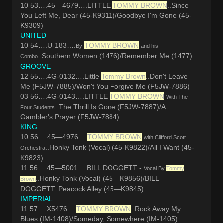
10 53….45—4679….LITTLE
TOMMY BROWN
..Since
You Left Me, Dear (45-K9311)/Goodbye I'm Gone (45-
K9309)
UNITED
10 54….U-183….
TOMMY BROWN
By
and his
..Southern Women (1476)/Remember Me (1477)
Combo
GROOVE
12 55….4G-0132….Little
Tommy Brown
..Don't Leave
Me (F5JW-7885)/Won't You Forgive Me (F5JW-7886)
03 56….4G-0143….LITTLE
TOMMY BROWN
With The
..The Thrill Is Gone (F5JW-7887)/A
Four Students
Gambler's Prayer (F5JW-7884)
KING
10 56….45—4976….
TOMMY BROWN
with Clifford Scott
..Honky Tonk (Vocal) (45-K9822)/All I Want (45-
Orchestra
K9823)
11 56….45—5001….BILL DOGGETT -
Vocal By
Tommy
..Honky Tonk (Vocal) (45—K9856)/BILL
Brown
DOGGETT..Peacock Alley (45—K9845)
IMPERIAL
11 57….X5476….
TOMMY BROWN
..Rock Away My
Blues (IM-1408)/Someday, Somewhere (IM-1405)