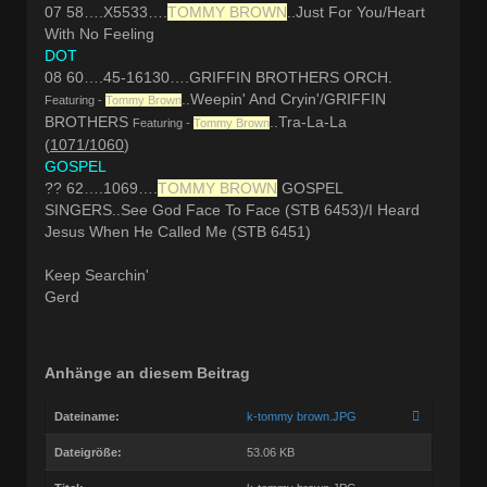
07 58….X5533….
TOMMY BROWN
..Just For You/Heart
With No Feeling
DOT
08 60….45-16130….GRIFFIN BROTHERS ORCH.
..Weepin' And Cryin'/GRIFFIN
Featuring -
Tommy Brown
BROTHERS
..Tra-La-La
Featuring -
Tommy Brown
(
1071/1060
)
GOSPEL
?? 62….1069….
TOMMY BROWN
GOSPEL
SINGERS..See God Face To Face (STB 6453)/I Heard
Jesus When He Called Me (STB 6451)
Keep Searchin'
Gerd
Anhänge an diesem Beitrag
Dateiname:
k-tommy brown.JPG
Dateigröße:
53.06 KB