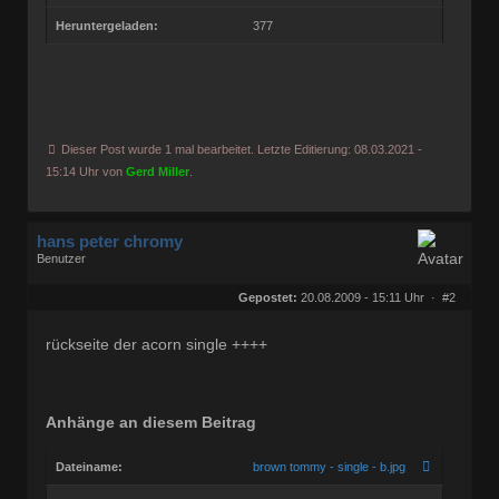
Heruntergeladen:
377
Dieser Post wurde 1 mal bearbeitet. Letzte Editierung: 08.03.2021 -
15:14 Uhr von
Gerd Miller
.
hans peter chromy
Benutzer
Geschlecht:
keine Angabe
Herkunft:
wien-österreich
Gepostet:
20.08.2009 - 15:11 Uhr ·
#2
Beiträge:
1274
Dabei seit:
08 / 2007
rückseite der acorn single ++++
Anhänge an diesem Beitrag
Dateiname:
brown tommy - single - b.jpg