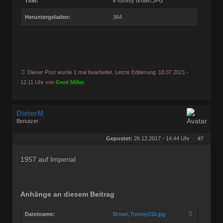
Titel:
k-tommy brown.JPG
Heruntergeladen:
364
Dieser Post wurde 1 mal bearbeitet. Letzte Editierung: 18.07.2021 -
12:11 Uhr von
Gerd Miller
.
DieterM
Benutzer
Geschlecht:
keine Angabe
Herkunft:
Bonn
Gepostet:
26.12.2017 - 14:44 Uhr ·
#7
Beiträge:
68768
Dabei seit:
03 / 2005
1957 auf Imperial
Anhänge an diesem Beitrag
Dateiname:
Brown,Tommy01b.jpg