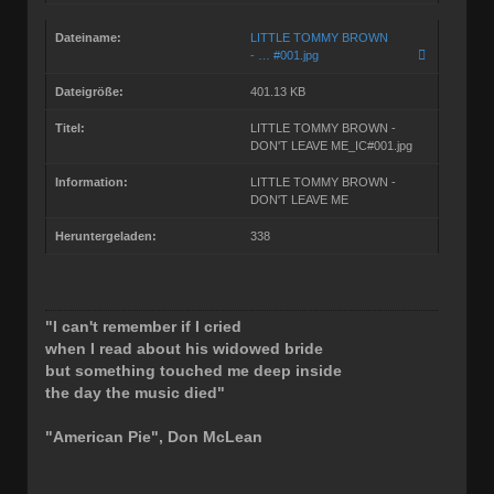
Dateiname:
LITTLE TOMMY BROWN
- … #001.jpg
Dateigröße:
401.13 KB
Titel:
LITTLE TOMMY BROWN -
DON'T LEAVE ME_IC#001.jpg
Information:
LITTLE TOMMY BROWN -
DON'T LEAVE ME
Heruntergeladen:
338
"I can't remember if I cried
when I read about his widowed bride
but something touched me deep inside
the day the music died"
"American Pie", Don McLean