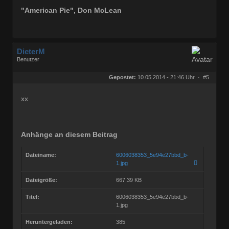
"American Pie", Don McLean
DieterM
Benutzer
Geschlecht:
keine Angabe
Herkunft:
Bonn
Gepostet:
10.05.2014 - 21:46 Uhr ·
#5
Beiträge:
68768
Dabei seit:
03 / 2005
xx
Anhänge an diesem Beitrag
Dateiname:
6006038353_5e94e27bbd_b-
1.jpg
Dateigröße:
667.39 KB
Titel:
6006038353_5e94e27bbd_b-
1.jpg
Heruntergeladen:
385