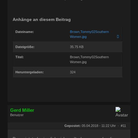
Anhänge an diesem Beitrag
Dateiname:
Brown,Tommy02Southern
Women.jpg
Dateigröße:
35.75 KB
Titel:
Brown,Tommy02Southern
Women.jpg
Heruntergeladen:
324
Gerd Miller
Benutzer
Geschlecht:
keine Angabe
Herkunft:
Wien
Gepostet:
05.04.2018 - 11:22 Uhr ·
#11
Beiträge:
27677
Dabei seit:
09 / 2008