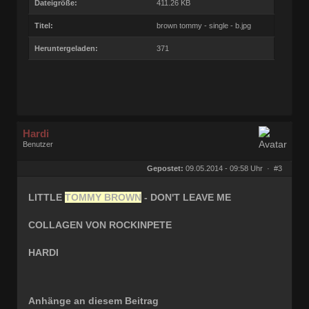
Dateigröße:
411.26 KB
Titel:
brown tommy - single - b.jpg
Heruntergeladen:
371
Hardi
Benutzer
Geschlecht:
keine Angabe
Herkunft:
Ocholt
Gepostet:
09.05.2014 - 09:58 Uhr ·
#3
Homepage:
rocknroll-schallpl…
Beiträge:
21877
Dabei seit:
07 / 2006
LITTLE
TOMMY BROWN
- DON'T LEAVE ME
COLLAGEN VON ROCKINPETE
HARDI
Anhänge an diesem Beitrag