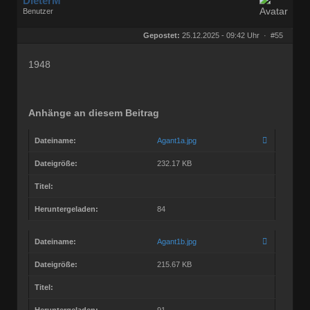
DieterM
Benutzer
Geschlecht:
keine Angabe
Herkunft:
Bonn
Gepostet:
25.12.2025 - 09:42 Uhr ·
#55
Beiträge:
68768
Dabei seit:
03 / 2005
1948
Anhänge an diesem Beitrag
Dateiname:
Agant1a.jpg
Dateigröße:
232.17 KB
Titel:
Heruntergeladen:
84
Dateiname:
Agant1b.jpg
Dateigröße:
215.67 KB
Titel:
Heruntergeladen:
91