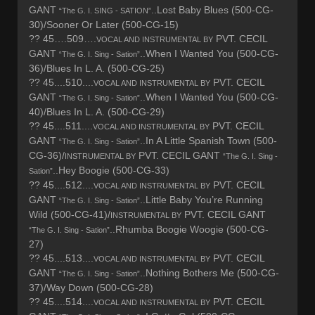
GANT
..Lost Baby Blues (500-CG-
“The G. I. SING - SATION”
30)/Sooner Or Later (500-CG-15)
?? 45….509….
PVT. CECIL
VOCAL AND INSTRUMENTAL BY
GANT
..When I Wanted You (500-CG-
“The G. I. Sing - Sation”
36)/Blues In L. A. (500-CG-25)
?? 45....510....
PVT. CECIL
VOCAL AND INSTRUMENTAL BY
GANT
..When I Wanted You (500-CG-
“The G. I. Sing - Sation”
40)/Blues In L. A. (500-CG-29)
?? 45....511....
PVT. CECIL
VOCAL AND INSTRUMENTAL BY
GANT
..In A Little Spanish Town (500-
“The G. I. Sing - Sation”
CG-36)/
PVT. CECIL GANT
INSTRUMENTAL BY
“The G. I. Sing -
..Hey Boogie (500-CG-33)
Sation”
?? 45....512....
PVT. CECIL
VOCAL AND INSTRUMENTAL BY
GANT
..Little Baby You’re Running
“The G. I. Sing - Sation”
Wild (500-CG-41)/
PVT. CECIL GANT
INSTRUMENTAL BY
..Rhumba Boogie Woogie (500-CG-
“The G. I. Sing - Sation”
27)
?? 45....513....
PVT. CECIL
VOCAL AND INSTRUMENTAL BY
GANT
..Nothing Bothers Me (500-CG-
“The G. I. Sing - Sation”
37)/Way Down (500-CG-28)
?? 45....514....
PVT. CECIL
VOCAL AND INSTRUMENTAL BY