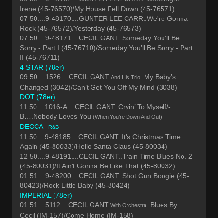
Irene (45-76570)/My House Fell Down (45-76571)
07 50....9-48170....GUNTER LEE CARR..We're Gonna
Rock (45-76572)/Yesterday (45-76573)
07 50....9-48171....CECIL GANT..Someday You’ll Be
Sorry - Part I (45-76710)/Someday You’ll Be Sorry - Part
II (45-76711)
4 STAR (78er)
09 50....1526....CECIL GANT
..My Baby’s
And His Trio
Changed (3042)/Can’t Get You Off My Mind (3038)
DOT (78er)
11 50....1016-A....CECIL GANT..Cryin’ To Myself/-
B….Nobody Loves You
(When You’re Down And Out)
DECCA
- R&B
11 50....9-48185....CECIL GANT..It's Christmas Time
Again (45-80033)/Hello Santa Claus (45-80034)
12 50....9-48191....CECIL GANT..Train Time Blues No. 2
(45-80031)/It Ain't Gonna Be Like That (45-80032)
01 51....9-48200....CECIL GANT..Shot Gun Boogie (45-
80423)/Rock Little Baby (45-80424)
IMPERIAL (78er)
01 51....5112....CECIL GANT
..Blues By
With Orchestra
Cecil (IM-157)/Come Home (IM-158)