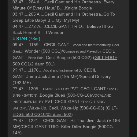
03 47....264 A....Cecil Gant and His Orchestra..Every
Minute Of Every Hour/ B….Knight Boogie
03 47....265 A....Cecil Gant and His Orchestra..Go To
Sleep Little Baby/ B….My! My! My!
04 47....272-A....CECIL GANT TRIO..I Believe I’ll Go
Back Home/-B….I Wonder
4 STAR (78er)
09 47….1159….CECIL GANT
- Vocal and Instrumental by Cecil
..I Wonder (500 CG1)/
CECIL
Gant
Composed and Played by
GANT
..Cecil Boogie (500 CG2) (
GILT-EDGE
- Piano Solo
500 CG1/2 dann 501
)
?? 47….1176….
CECIL
Vocal and Instrumental By
GANT..Jump Jack Jump (195-ME)/Special Delivery
(192-ME)
?? 47....1205....
PVT. CECIL GANT
PIANO SOLO BY
“The G. I.
..Boogie Blues (500-CG-10)/
SING - SATION”
VOCAL AND
PVT. CECIL GANT
INSTRUMENTAL BY
“The G. I. SING -
..Wake-Up, Cecil, Wake-Up (500-CG-03) (
GILT-
SATION”
EDGE 500 CG10/03 dann 502
)
?? 47....1221....CECIL GANT..Hit That Jive, Jack (V-186-
ME)/CECIL GANT TRIO..Killer Diller Boogie (500CG-
14A)