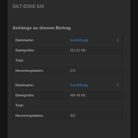
GILT-EDGE 526
Anhänge an diesem Beitrag
Dateiname:
Gant42a.jpg
Dateigröße:
521.52 KB
Titel:
Heruntergeladen:
274
Dateiname:
Gant42b.jpg
Dateigröße:
496.49 KB
Titel:
Heruntergeladen:
302