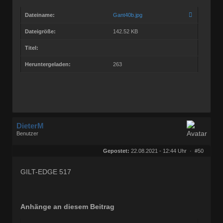
Dateiname:
Gant40b.jpg
Dateigröße:
142.52 KB
Titel:
Heruntergeladen:
263
DieterM
Benutzer
Geschlecht:
keine Angabe
Herkunft:
Bonn
Gepostet:
22.08.2021 - 12:44 Uhr ·
#50
Beiträge:
68768
Dabei seit:
03 / 2005
GILT-EDGE 517
Anhänge an diesem Beitrag