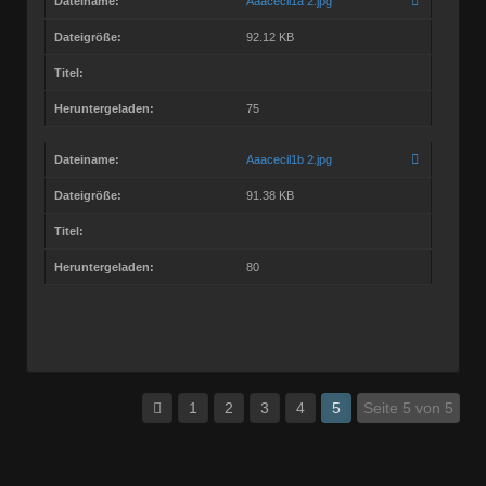
Dateiname:
Aaacecil1a 2.jpg
Dateigröße:
92.12 KB
Titel:
Heruntergeladen:
75
Dateiname:
Aaacecil1b 2.jpg
Dateigröße:
91.38 KB
Titel:
Heruntergeladen:
80
1
2
3
4
5
Seite 5 von 5