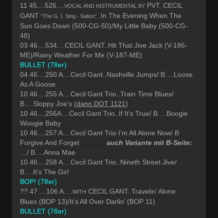
11 45....526....
PVT. CECIL
VOCAL AND INSTRUMENTAL BY
GANT
..In The Evening When The
“The G. I. Sing - Sation”
Sun Goes Down (500-CG-50)/My Little Baby (500-CG-
48)
03 46....534....CECIL GANT..Hit That Jive Jack (V-186-
ME)/Rainy Weather For Me (V-187-ME)
BULLET (78er)
04 46....250 A....Cecil Gant..Nashville Jumps/ B….Loose
As A Goose
10 46....255 A....Cecil Gant Trio..Train Time Blues/
B….Sloppy Joe's (
dann DOT 1121
)
10 46....256A....Cecil Gant Trio..If It's True/ B….Boogie
Woogie Baby
10 46....257 A....Cecil Gant Trio I'm All Alone Now/ B
Forgive And Forget
…………
auch Variante mit B-Seite:
…/ B….Anna Mae
10 46....258 A....Cecil Gant Trio..Nineth Street Jive/
B….It's The Girl
BOP! (78er)
?? 47….106 A….
CECIL GANT..Travelin’ Alone
WITH
Blues (BOP 13)/It’s All Over Darlin’ (BOP 11)
BULLET (78er)