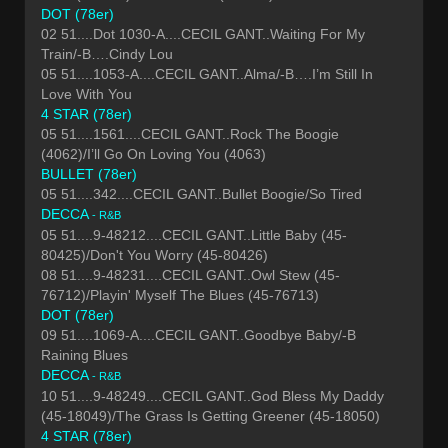
DOT (78er)
02 51....Dot 1030-A....CECIL GANT..Waiting For My
Train/-B….Cindy Lou
05 51....1053-A....CECIL GANT..Alma/-B….I’m Still In
Love With You
4 STAR (78er)
05 51....1561....CECIL GANT..Rock The Boogie
(4062)/I’ll Go On Loving You (4063)
BULLET (78er)
05 51....342....CECIL GANT..Bullet Boogie/So Tired
DECCA
- R&B
05 51....9-48212....CECIL GANT..Little Baby (45-
80425)/Don't You Worry (45-80426)
08 51....9-48231....CECIL GANT..Owl Stew (45-
76712)/Playin' Myself The Blues (45-76713)
DOT (78er)
09 51....1069-A....CECIL GANT..Goodbye Baby/-B
Raining Blues
DECCA
- R&B
10 51....9-48249....CECIL GANT..God Bless My Daddy
(45-18049)/The Grass Is Getting Greener (45-18050)
4 STAR (78er)