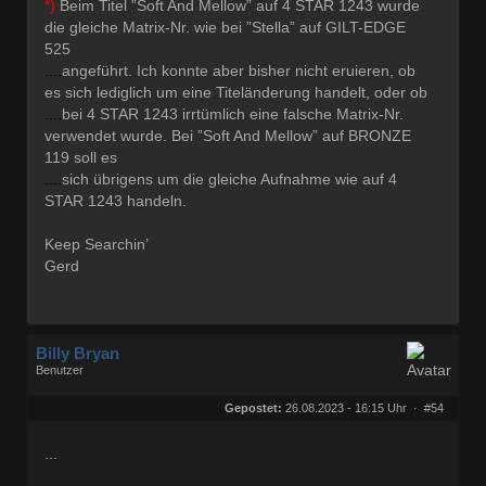
*)
Beim Titel ”Soft And Mellow” auf 4 STAR 1243 wurde
die gleiche Matrix-Nr. wie bei ”Stella” auf GILT-EDGE
525
....
angeführt. Ich konnte aber bisher nicht eruieren, ob
es sich lediglich um eine Titeländerung handelt, oder ob
....
bei 4 STAR 1243 irrtümlich eine falsche Matrix-Nr.
verwendet wurde. Bei ”Soft And Mellow” auf BRONZE
119 soll es
....
sich übrigens um die gleiche Aufnahme wie auf 4
STAR 1243 handeln.
Keep Searchin’
Gerd
Billy Bryan
Benutzer
Geschlecht:
keine Angabe
Herkunft:
Berlin
Gepostet:
26.08.2023 - 16:15 Uhr ·
#54
Beiträge:
56829
Dabei seit:
10 / 2008
...