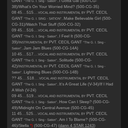
GANT
..I Gotta Gal (500-CG-
“The G. I. Sing - Sation”
38)/What’s On Your Worried Mind? (500-CG-35)
08 45....515....
PVT. CECIL
VOCAL AND INSTRUMENTAL BY
GANT
..Make Believable Girl (500-
“The G. I. SING - SATION”
CG-31)/Watch That Stuff (500-CG-32)
09 45....516....
PVT. CECIL
VOCAL AND INSTRUMENTAL BY
GANT
..I Feel It (500-CG-
“The G. I. Sing - Sation”
39)/
PVT. CECIL GANT
INSTRUMENTAL BY
“The G. I. Sing -
..Jam Jam Blues (500-CG-14A)
Sation”
10 45....517....
PVT. CECIL
VOCAL AND INSTRUMENTAL BY
GANT
..Solitude (500-CG-
“The G. I. Sing - Sation”
42)/
PVT. CECIL GANT
INSTRUMENTAL BY
“The G. I. Sing -
..Lightning Blues (500-CG-14B)
Sation”
?? 45….518….
PVT. CECIL
VOCAL AND INSTRUMENTAL BY
GANT
..It’s A Great Life (V-34)/If I Had
“The G. I. Sing - Sation”
A Wish (V-24)
09 45....519....
PVT. CECIL
VOCAL AND INSTRUMENTAL BY
GANT
..How Can I Sleep? (500-CG-
“The G. I. Sing - Sation”
49)/Midnight On Central Avenue (500-CG-45)
11 45....525....
PVT. CECIL
VOCAL AND INSTRUMENTAL BY
GANT
..Am I To Blame? (500-CG-
“The G. I. Sing - Sation”
46)/Stella
*)
(500-CG-47) (
dann 4 STAR 1243
)