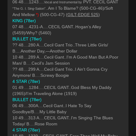
06 48….1243….
PVT. CECIL GANT
Vocal and Instrumental by
..Am I To Blame? (500-CG-46)/Soft
“The G. I. Sing-Sation”
And Mellow
*)
(500-CG-47) (
GILT-EDGE 525
)
KING (78er)
07 48….4231-A….CECIL GANT..Hogan’s Alley
(5459)/Why? (5460)
BULLET (78er)
?? 48....280 A....Cecil Gant Trio..Three Little Girls/
B….Another Day,—Another Dollar
10 48....289 A....Cecil Gant..I'm A Good Man But A Poor
Man/ B….Cecil's Jam Session
?? 48....299 A....Cecil Gant Trio..I Ain't Gonna Cry
Anymore/ B….Screwy Boogie
4 STAR (78er)
01 49….1284….CECIL GANT..God Bless My Daddy
(1965)/I’m Traveling Alone (1919)
BULLET (78er)
06 49....300A....Cecil Gant..I Hate To Say
Goodbye/B….My Little Baby
10 49....313 A....CECIL GANT..I'm Singing The Blues
Today/ B….Rose Room
4 STAR (78er)
10 49....1339....CECIL GANT..Fare Thee Well My Baby