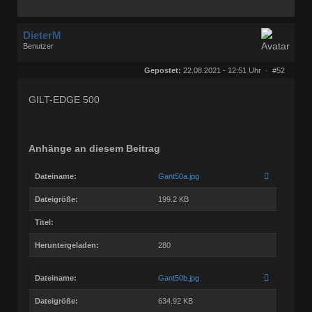
DieterM
Benutzer
Geschlecht:
keine Angabe
Herkunft:
Bonn
Gepostet:
22.08.2021 - 12:51 Uhr ·
#52
Beiträge:
68768
Dabei seit:
03 / 2005
GILT-EDGE 500
Anhänge an diesem Beitrag
Dateiname:
Gant50a.jpg
Dateigröße:
199.2 KB
Titel:
Heruntergeladen:
280
Dateiname:
Gant50b.jpg
Dateigröße:
634.92 KB