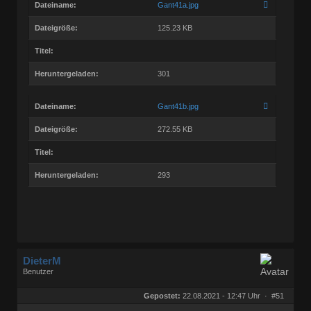
Dateiname:
Gant41a.jpg
Dateigröße:
125.23 KB
Titel:
Heruntergeladen:
301
Dateiname:
Gant41b.jpg
Dateigröße:
272.55 KB
Titel:
Heruntergeladen:
293
DieterM
Benutzer
Geschlecht:
keine Angabe
Herkunft:
Bonn
Gepostet:
22.08.2021 - 12:47 Uhr ·
#51
Beiträge:
68768
Dabei seit:
03 / 2005