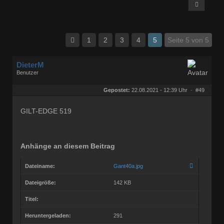
1
2
3
4
5
Seite 5 von 5
DieterM
Benutzer
Geschlecht:
keine Angabe
Herkunft:
Bonn
Gepostet:
22.08.2021 - 12:39 Uhr ·
#49
Beiträge:
68768
Dabei seit:
03 / 2005
GILT-EDGE 519
Anhänge an diesem Beitrag
Dateiname:
Gant40a.jpg
Dateigröße:
142 KB
Titel:
Heruntergeladen:
291