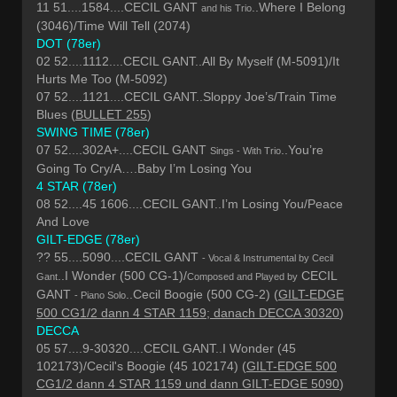
11 51....1584....CECIL GANT
..Where I Belong
and his Trio
(3046)/Time Will Tell (2074)
DOT (78er)
02 52....1112....CECIL GANT..All By Myself (M-5091)/It
Hurts Me Too (M-5092)
07 52....1121....CECIL GANT..Sloppy Joe’s/Train Time
Blues (
BULLET 255
)
SWING TIME (78er)
07 52....302A+....CECIL GANT
..You’re
Sings - With Trio
Going To Cry/A….Baby I’m Losing You
4 STAR (78er)
08 52....45 1606....CECIL GANT..I’m Losing You/Peace
And Love
GILT-EDGE (78er)
?? 55....5090....CECIL GANT
- Vocal & Instrumental by Cecil
..I Wonder (500 CG-1)/
CECIL
Gant
Composed and Played by
GANT
..Cecil Boogie (500 CG-2) (
GILT-EDGE
- Piano Solo
500 CG1/2 dann 4 STAR 1159; danach DECCA 30320
)
DECCA
05 57....9-30320....CECIL GANT..I Wonder (45
102173)/Cecil's Boogie (45 102174) (
GILT-EDGE 500
CG1/2 dann 4 STAR 1159 und dann GILT-EDGE 5090
)