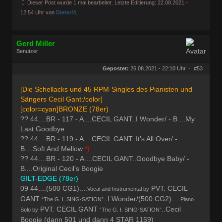
Dieser Post wurde 1 mal bearbeitet. Letzte Editierung: 22.08.2021 -
12:54 Uhr von
DieterM
.
Gerd Miller
Benutzer
Geschlecht:
keine Angabe
Herkunft:
Wien
Gepostet:
26.08.2021 - 22:10 Uhr ·
#53
Beiträge:
27677
Dabei seit:
09 / 2008
[Die Schellacks und 45 RPM-Singles des Pianisten und
Sängers Cecil Gant:/color]
[color=cyan]BRONZE (78er)
?? 44....BR - 117 - A....CECIL GANT..I Wonder/ - B....My
Last Goodbye
?? 44....BR - 119 - A....CECIL GANT..It’s All Over/ -
B....Soft And Mellow
*)
?? 44....BR - 120 - A....CECIL GANT..Goodbye Baby/ -
B....Original Cecil’s Boogie
GILT-EDGE (78er)
09 44....(500 CG1)....
PVT. CECIL
Vocal and Instrumental by
GANT
..I Wonder/(500 CG2)….
“The G. I. SING-SATION”
Piano
PVT. CECIL GANT
..Cecil
Solo by
“The G. I. SING-SATION”
Boogie (
dann 501 und dann 4 STAR 1159
)