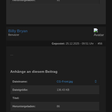
Billy Bryan
Benutzer
Geschlecht:
keine Angabe
Herkunft:
Berlin
Gepostet:
25.12.2025 - 09:51 Uhr ·
#56
Beiträge:
56829
Dabei seit:
10 / 2008
...
Anhänge an diesem Beitrag
Dateiname:
CG-Front.jpg
Dateigröße:
136.43 KB
Titel:
Heruntergeladen:
86