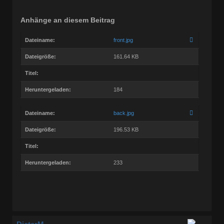
Anhänge an diesem Beitrag
Dateiname:
front.jpg
Dateigröße:
161.64 KB
Titel:
Heruntergeladen:
184
Dateiname:
back.jpg
Dateigröße:
196.53 KB
Titel:
Heruntergeladen:
233