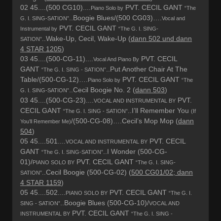
02 45....(500 CG10)....
PVT. CECIL GANT
Piano Solo by
“The
..Boogie Blues/(500 CG03)….
G. I. SING-SATION”
Vocal and
PVT. CECIL GANT
Instrumental by
“The G. I. SING-
..Wake-Up, Cecil, Wake-Up (
dann 502 und dann
SATION”
4 STAR 1205
)
03 45....(500-CG-11)....
PVT. CECIL
Vocal And Piano By
GANT
..Put Another Chair At The
“The G. I. SING - SATION”
Table/(500-CG-12)….
PVT. CECIL GANT
Piano Solo by
“The
..Cecil Boogie No. 2 (
dann 503
)
G. I. SING-SATION”
03 45....(500-CG-23)....
PVT.
VOCAL AND INSTRUMENTAL BY
CECIL GANT
..I’ll Remember You
“The G. I. SING - SATION”
(If
/(500-CG-08)….Cecil’s Mop Mop (
dann
You’ll Remember Me)
504
)
05 45....501....
PVT. CECIL
VOCAL AND INSTRUMENTAL BY
GANT
..I Wonder (500-CG-
“The G. I. SING-SATION”
01)/
PVT. CECIL GANT
PIANO SOLO BY
“The G. I. SING-
..Cecil Boogie (500-CG-02) (
500 CG01/02; dann
SATION”
4 STAR 1159
)
05 45....502....
PVT. CECIL GANT
PIANO SOLO BY
“The G. I.
..Boogie Blues (500-CG-10)/
SING - SATION”
VOCAL AND
PVT. CECIL GANT
INSTRUMENTAL BY
“The G. I. SING -