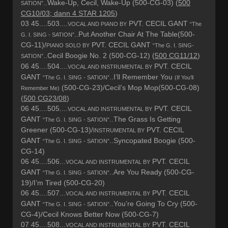
..Wake-Up, Cecil, Wake-Up (500-CG-03) (
500
SATION”
CG10/03; dann 4 STAR 1205
)
03 45....503....
PVT. CECIL GANT
VOCAL AND PIANO BY
“The
..Put Another Chair At The Table(500-
G. I. SING - SATION”
CG-11)/
PVT. CECIL GANT
PIANO SOLO BY
“The G. I. SING-
..Cecil Boogie No. 2 (500-CG-12) (
500 CG11/12
)
SATION”
06 45....504....
PVT. CECIL
VOCAL AND INSTRUMENTAL BY
GANT
..I’ll Remember You
“The G. I. SING - SATION”
(If You’ll
(500-CG-23)/Cecil’s Mop Mop(500-CG-08)
Remember Me)
(
500 CG23/08
)
06 45....505....
PVT. CECIL
VOCAL AND INSTRUMENTAL BY
GANT
..The Grass Is Getting
“The G. I. SING - SATION”
Greener (500-CG-13)/
PVT. CECIL
INSTRUMENTAL BY
GANT
..Syncopated Boogie (500-
“The G. I. SING - SATION”
CG-14)
06 45....506...
PVT. CECIL
VOCAL AND INSTRUMENTAL BY
GANT
..Are You Ready (500-CG-
“The G. I. SING - SATION”
19)/I’m Tired (500-CG-20)
06 45....507...
PVT. CECIL
VOCAL AND INSTRUMENTAL BY
GANT
..You’re Going To Cry (500-
“The G. I. SING - SATION”
CG-4)/Cecil Knows Better Now (500-CG-7)
07 45....508...
PVT. CECIL
VOCAL AND INSTRUMENTAL BY