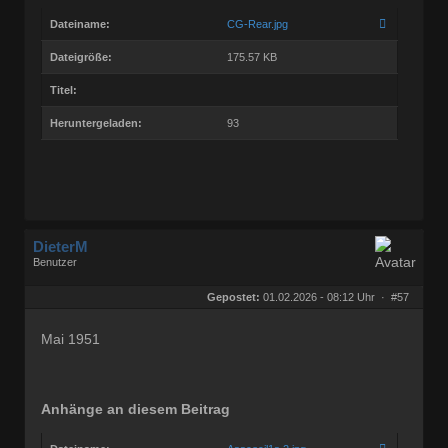
Dateiname:
CG-Rear.jpg
Dateigröße:
175.57 KB
Titel:
Heruntergeladen:
93
DieterM
Benutzer
Geschlecht:
keine Angabe
Herkunft:
Bonn
Gepostet:
01.02.2026 - 08:12 Uhr ·
#57
Beiträge:
68768
Dabei seit:
03 / 2005
Mai 1951
Anhänge an diesem Beitrag