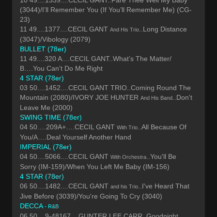
(3044)/I’ll Remember You (If You’ll Remember Me) (CG-
23)
11 49....1377....CECIL GANT
..Long Distance
And His Trio
(3047)/Vibology (2079)
BULLET (78er)
11 49....320 A....CECIL GANT..What’s The Matter/
B….You Can’t Do Me Right
4 STAR (78er)
03 50....1452....CECIL GANT TRIO..Coming Round The
Mountain (2080)/IVORY JOE HUNTER
..Don't
And His Band
Leave Me (2000)
SWING TIME (78er)
04 50….209A+….CECIL GANT
..All Because Of
With Trio
You/A….Deal Yourself Another Hand
IMPERIAL (78er)
04 50....5066....CECIL GANT
..You'll Be
With Orchestra
Sorry (IM-159)/When You Left Me Baby (IM-156)
4 STAR (78er)
06 50....1482....CECIL GANT
..I've Heard That
and his Trio
Jive Before (3039)/You're Going To Cry (3040)
DECCA
- R&B
06 50....9-48167....GUNTER LEE CARR..Goodnight