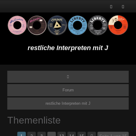
restliche Interpreten mit J
Forum
restliche Interpreten mit J
Themenliste
1
2
3
…
13
14
15
Seite 1 von 15